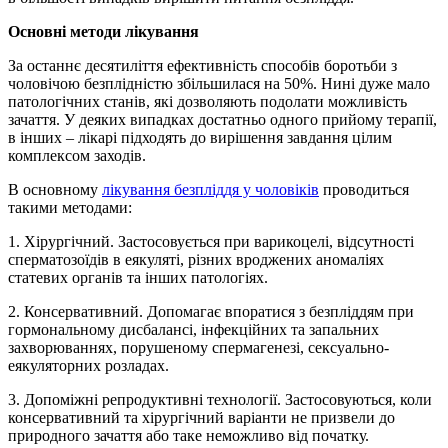
Основні методи лікування
За останнє десятиліття ефективність способів боротьби з
чоловічою безплідністю збільшилася на 50%. Нині дуже мало
патологічних станів, які дозволяють подолати можливість
зачаття. У деяких випадках достатньо одного прийому терапії,
в інших – лікарі підходять до вирішення завдання цілим
комплексом заходів.
В основному
лікування безпліддя у чоловіків
проводиться
такими методами:
1. Хірургічний. Застосовується при варикоцелі, відсутності
сперматозоїдів в еякуляті, різних вроджених аномаліях
статевих органів та інших патологіях.
2. Консервативний. Допомагає впоратися з безпліддям при
гормональному дисбалансі, інфекційних та запальних
захворюваннях, порушеному спермагенезі, сексуально-
еякуляторних розладах.
3. Допоміжні репродуктивні технології. Застосовуються, коли
консервативний та хірургічний варіанти не призвели до
природного зачаття або таке неможливо від початку.