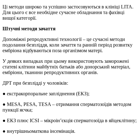
Ці методи широко та успішно застосовуються в клініці LITA.
Для цього є все необхідне сучасне обладнання та фахівці
вищої категорії.
Штучні методи зачаття
Допоміжні репродуктивні технології – це сучасні методи
подолання безпліддя, коли зачаття та ранній період розвитку
ембріона відбуваються поза організмом матері.
У деяких випадках при цьому використовують заморожені
статеві клітини майбутніх батьків або донорський матеріал,
ембріони, тканини репродуктивних органів.
ДРТ при безплідді у чоловіків:
● екстракорпоральне запліднення (ЕКЗ);
● MESA, PESA, TESA – отримання сперматозоїдів методом
пункції яєчка;
● ЕКЗ плюс ICSI – мікроін’єкція сперматозоїда в яйцеклітину;
● внутрішньоматкова інсемінація.