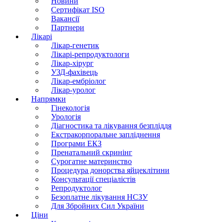
Новини
Сертифікат ISO
Вакансії
Партнери
Лікарі
Лікар-генетик
Лікарі-репродуктологи
Лікар-хірург
УЗД-фахівець
Лікар-ембріолог
Лікар-уролог
Напрямки
Гінекологія
Урологія
Діагностика та лікування безпліддя
Екстракорпоральне запліднення
Програми ЕКЗ
Пренатальний скринінг
Сурогатне материнство
Процедура донорства яйцеклітини
Консультації спеціалістів
Репродуктолог
Безоплатне лікування НСЗУ
Для Збройних Сил України
Ціни