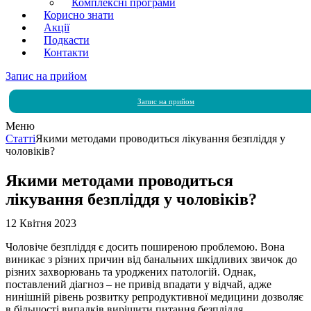
Комплексні програми
Корисно знати
Акції
Подкасти
Контакти
Запис на прийом
Запис на прийом
Меню
Статті
Якими методами проводиться лікування безпліддя у
чоловіків?
Якими методами проводиться
лікування безпліддя у чоловіків?
12 Квітня 2023
Чоловіче безпліддя є досить поширеною проблемою. Вона
виникає з різних причин від банальних шкідливих звичок до
різних захворювань та уроджених патологій. Однак,
поставлений діагноз – не привід впадати у відчай, адже
нинішній рівень розвитку репродуктивної медицини дозволяє
в більшості випадків вирішити питання безпліддя.