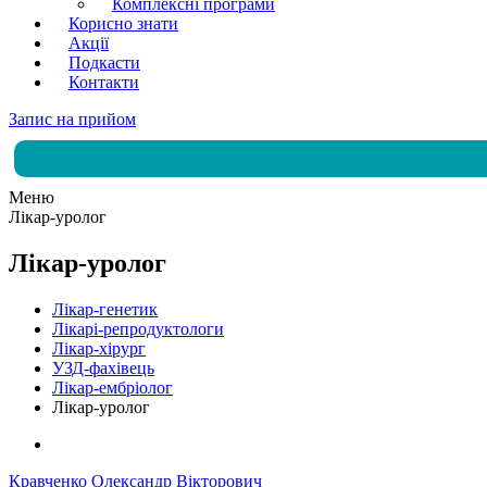
Комплексні програми
Корисно знати
Акції
Подкасти
Контакти
Запис на прийом
Меню
Лікар-уролог
Лікар-уролог
Лікар-генетик
Лікарі-репродуктологи
Лікар-хірург
УЗД-фахівець
Лікар-ембріолог
Лікар-уролог
Кравченко Олександр Вікторович