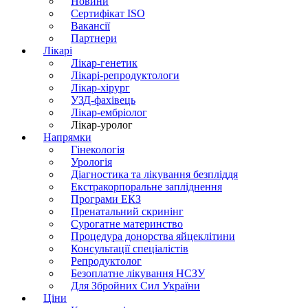
Новини
Сертифікат ISO
Вакансії
Партнери
Лікарі
Лікар-генетик
Лікарі-репродуктологи
Лікар-хірург
УЗД-фахівець
Лікар-ембріолог
Лікар-уролог
Напрямки
Гінекологія
Урологія
Діагностика та лікування безпліддя
Екстракорпоральне запліднення
Програми ЕКЗ
Пренатальний скринінг
Сурогатне материнство
Процедура донорства яйцеклітини
Консультації спеціалістів
Репродуктолог
Безоплатне лікування НСЗУ
Для Збройних Сил України
Ціни