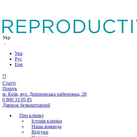
Укр
Укр
Рус
Eng
Статтi
Пошук
м. Київ, вул. Дніпровська набережна, 28
0 800 33 05 85
Дзвінок безкоштовний
Про клініку
Історія клініки
Наша команда
Вiдгуки