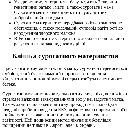
У сурогатному материнстві беруть участь 3 людини:
генетичний батько і мати, а також сурогатна мама.
Сурогатна мати згодна виносити чужу дитину і
добровільно його віддати.
Сурогатне материнство передбачає якісне комплексне
обстеження, а також подальший супровід вагітності до
народження здорового малюка.
В Україні сурогатне материнство абсолютно легально і
регулюється на законодавчому рівні.
Клініка сурогатного материнства
При сурогатному материнстві в матку сурматері переноситься
ембріон, який був отриманий в процесі запліднення
яйцеклітини генетичної матері сперматозоїдом генетичного
батька.
Сурогатне материнство актуально в тих ситуаціях, коли жінка
страждає важкими захворюваннями або у неї відсутня матка.
Також даний спосіб мати дитину проводиться, якщо були
невдалі спроби проведення ЕКЗ, деформована порожнина або
шийка матки, а також при звичному невиношування
вагітності. Цей поширений метод лікування безпліддя
поширений не тільки в Європі, але і в Україні.