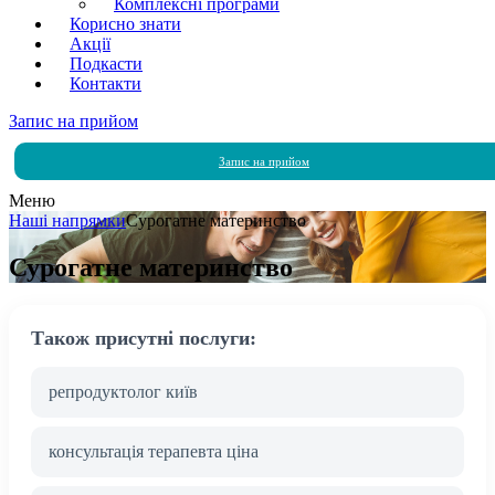
Комплексні програми
Корисно знати
Акції
Подкасти
Контакти
Запис на прийом
Запис на прийом
Меню
Наші напрямки
Сурогатне материнство
Сурогатне материнство
Також присутні послуги:
репродуктолог київ
консультація терапевта ціна