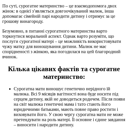
По суті, сурогатне материнство – це взаємодопомога двох
жінок: в однієї з’являється довгоочікуваний малюк, інша
допомагає сімейній парі народити дитину і отримує за це
грошову винагороду.
Безумовно, в питанні сурогатного материнства варто
торкнутися моральний аспект. Однак варто розуміти, що
послуги сурогатної матері – це можливість використовувати
чужу матку для виношування дитини. Малюк не має
спорідненості з жінкою, яка погодилася на цей благородний
вчинок.
Кілька цікавих фактів та сурогатне
материнство:
Сурогатна мати виношує генетично нерідного їй
малюка. Всі 9 місяців вагітності вона буде носити під
серцем дитину, якій не доводиться родичем. Після появи
на світ малюка генетичні мама і тато стають його
юридичними батьками, мають повне право ростити і
виховувати його. У свою чергу сурогатна мати не може
претендувати на роль матері. Її основне і єдине завдання
– виносити і народити дитину.