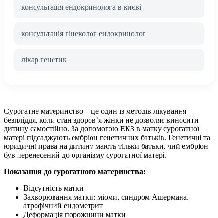
консультація ендокринолога в києві
консультація гінеколог ендокринолог
лікар генетик
Сурогатне материнство – це один із методів лікування
безпліддя, коли стан здоров’я жінки не дозволяє виносити
дитину самостійно. За допомогою ЕКЗ в матку сурогатної
матері підсаджують ембріон генетичних батьків. Генетичні та
юридичні права на дитину мають тільки батьки, чий ембріон
був перенесений до організму сурогатної матері.
Показання до сурогатного материнства:
Відсутність матки
Захворювання матки: міоми, синдром Ашермана,
атрофічний ендометрит
Деформація порожнини матки