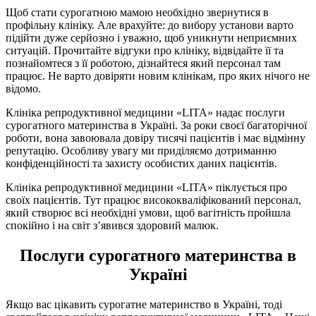
Щоб стати сурогатною мамою необхідно звернутися в
профільну клініку. Але врахуйте: до вибору установи варто
підійти дуже серйозно і уважно, щоб уникнути неприємних
ситуацій. Прочитайте відгуки про клініку, відвідайте її та
познайомтеся з її роботою, дізнайтеся який персонал там
працює. Не варто довіряти новим клінікам, про яких нічого не
відомо.
Клініка репродуктивної медицини «LITA» надає послуги
сурогатного материнства в Україні. За роки своєї багаторічної
роботи, вона завоювала довіру тисячі пацієнтів і має відмінну
репутацію. Особливу увагу ми приділяємо дотриманню
конфіденційності та захисту особистих даних пацієнтів.
Клініка репродуктивної медицини «LITA» піклується про
своїх пацієнтів. Тут працює висококваліфікований персонал,
який створює всі необхідні умови, щоб вагітність пройшла
спокійно і на світ з’явився здоровий малюк.
Послуги сурогатного материнства в
Україні
Якщо вас цікавить сурогатне материнство в Україні, тоді