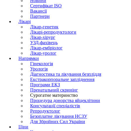
Новини
Сертифікат ISO
Вакансії
Партнери
Лікарі
Лікар-генетик
Лікарі-репродуктологи
Лікар-хірург
УЗД-фахівець
Лікар-ембріолог
Лікар-уролог
Напрямки
Гінекологія
Урологія
Діагностика та лікування безпліддя
Екстракорпоральне запліднення
Програми ЕКЗ
Пренатальний скринінг
Сурогатне материнство
Процедура донорства яйцеклітини
Консультації спеціалістів
Репродуктолог
Безоплатне лікування НСЗУ
Для Збройних Сил України
Ціни