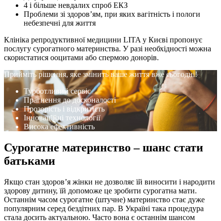
4 і більше невдалих спроб ЕКЗ
Проблеми зі здоров’ям, при яких вагітність і пологи
небезпечні для життя
Клініка репродуктивної медицини LITA у Києві пропонує
послугу сурогатного материнства. У разі необхідності можна
скористатися ооцитами або спермою донорів.
Прийміть рішення, яке змінить ваше життя вже сьогодні!
Турботливий сервіс
Прагнення до досконалості
Прозорість і відкритість
Інноваційні технології
Висока ефективність
Сурогатне материнство – шанс стати
батьками
Якщо стан здоров’я жінки не дозволяє їй виносити і народити
здорову дитину, їй допоможе це зробити сурогатна мати.
Останнім часом сурогатне (штучне) материнство стає дуже
популярним серед бездітних пар. В Україні така процедура
стала досить актуальною. Часто вона є останнім шансом