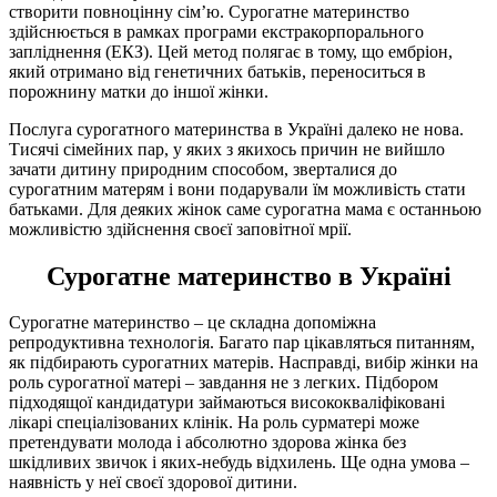
створити повноцінну сім’ю. Сурогатне материнство
здійснюється в рамках програми екстракорпорального
запліднення (ЕКЗ). Цей метод полягає в тому, що ембріон,
який отримано від генетичних батьків, переноситься в
порожнину матки до іншої жінки.
Послуга сурогатного материнства в Україні далеко не нова.
Тисячі сімейних пар, у яких з якихось причин не вийшло
зачати дитину природним способом, зверталися до
сурогатним матерям і вони подарували їм можливість стати
батьками. Для деяких жінок саме сурогатна мама є останньою
можливістю здійснення своєї заповітної мрії.
Сурогатне материнство в Україні
Сурогатне материнство – це складна допоміжна
репродуктивна технологія. Багато пар цікавляться питанням,
як підбирають сурогатних матерів. Насправді, вибір жінки на
роль сурогатної матері – завдання не з легких. Підбором
підходящої кандидатури займаються висококваліфіковані
лікарі спеціалізованих клінік. На роль сурматері може
претендувати молода і абсолютно здорова жінка без
шкідливих звичок і яких-небудь відхилень. Ще одна умова –
наявність у неї своєї здорової дитини.