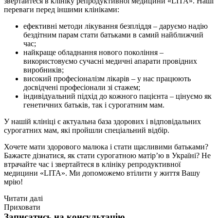
звертайтеся в клініку репродуктивної медицини «LITA». Наші
переваги перед іншими клініками:
ефективні методи лікування безпліддя – даруємо надію
бездітним парам стати батьками в самий найближчий
час;
найкраще обладнання нового покоління –
використовуємо сучасні медичні апарати провідних
виробників;
високий професіоналізм лікарів – у нас працюють
досвідчені професіонали зі стажем;
індивідуальний підхід до кожного пацієнта – цінуємо як
генетичних батьків, так і сурогатним мам.
У нашій клініці є актуальна база здорових і відповідальних
сурогатних мам, які пройшли спеціальний відбір.
Хочете мати здорового малюка і стати щасливими батьками?
Бажаєте дізнатися, як стати сурогатною матір’ю в Україні? Не
втрачайте час і звертайтеся в клініку репродуктивної
медицини «LITA». Ми допоможемо втілити у життя Вашу
мрію!
Читати далі
Приховати
Записатись на консультацію