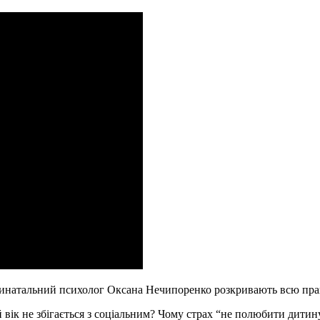
инатальний психолог Оксана Нечипоренко розкривають всю правду
вік не збігається з соціальним? Чому страх “не полюбити дитину