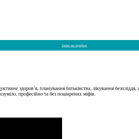
Запис на прийом
ктивне здоров’я, планування батьківства, лікування безпліддя, 
озуміло, професійно та без поширених міфів.