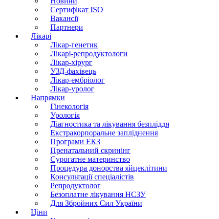
Новини
Сертифікат ISO
Вакансії
Партнери
Лікарі
Лікар-генетик
Лікарі-репродуктологи
Лікар-хірург
УЗД-фахівець
Лікар-ембріолог
Лікар-уролог
Напрямки
Гінекологія
Урологія
Діагностика та лікування безпліддя
Екстракорпоральне запліднення
Програми ЕКЗ
Пренатальний скринінг
Сурогатне материнство
Процедура донорства яйцеклітини
Консультації спеціалістів
Репродуктолог
Безоплатне лікування НСЗУ
Для Збройних Сил України
Ціни