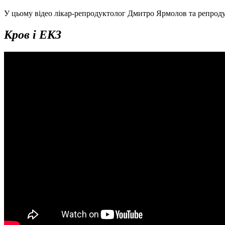
У цьому відео лікар-репродуктолог Дмитро Ярмолов та репроду
Кров і ЕКЗ