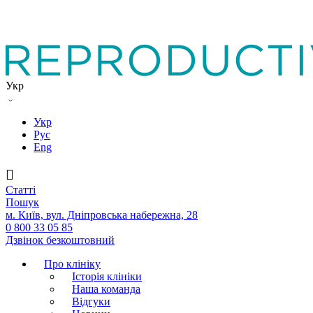
Укр
Укр
Рус
Eng
Статтi
Пошук
м. Київ, вул. Дніпровська набережна, 28
0 800 33 05 85
Дзвінок безкоштовний
Про клініку
Історія клініки
Наша команда
Вiдгуки