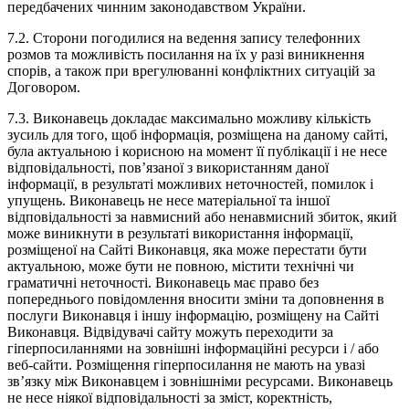
передбачених чинним законодавством України.
7.2. Сторони погодилися на ведення запису телефонних
розмов та можливість посилання на їх у разі виникнення
спорів, а також при врегулюванні конфліктних ситуацій за
Договором.
7.3. Виконавець докладає максимально можливу кількість
зусиль для того, щоб інформація, розміщена на даному сайті,
була актуальною і корисною на момент її публікації і не несе
відповідальності, пов’язаної з використанням даної
інформації, в результаті можливих неточностей, помилок і
упущень. Виконавець не несе матеріальної та іншої
відповідальності за навмисний або ненавмисний збиток, який
може виникнути в результаті використання інформації,
розміщеної на Сайті Виконавця, яка може перестати бути
актуальною, може бути не повною, містити технічні чи
граматичні неточності. Виконавець має право без
попереднього повідомлення вносити зміни та доповнення в
послуги Виконавця і іншу інформацію, розміщену на Сайті
Виконавця. Відвідувачі сайту можуть переходити за
гіперпосиланнями на зовнішні інформаційні ресурси і / або
веб-сайти. Розміщення гіперпосилання не мають на увазі
зв’язку між Виконавцем і зовнішніми ресурсами. Виконавець
не несе ніякої відповідальності за зміст, коректність,