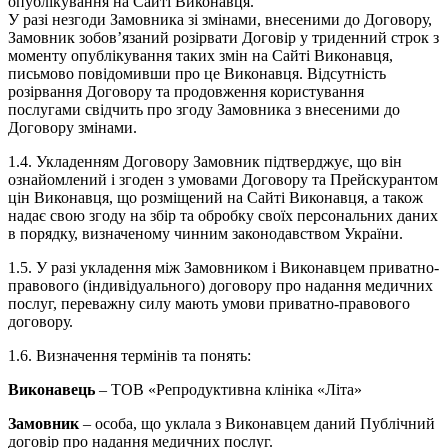
опублікування на Сайті Виконавця.
У разі незгоди Замовника зі змінами, внесеними до Договору,
Замовник зобов’язаний розірвати Договір у триденний строк з
моменту опублікування таких змін на Сайті Виконавця,
письмово повідомивши про це Виконавця. Відсутність
розірвання Договору та продовження користування
послугами свідчить про згоду Замовника з внесеними до
Договору змінами.
1.4. Укладенням Договору Замовник підтверджує, що він
ознайомлений і згоден з умовами Договору та Прейскурантом
цін Виконавця, що розміщений на Сайті Виконавця, а також
надає свою згоду на збір та обробку своїх персональних даних
в порядку, визначеному чинним законодавством України.
1.5. У разі укладення між Замовником і Виконавцем приватно-
правового (індивідуального) договору про надання медичних
послуг, переважну силу мають умови приватно-правового
договору.
1.6. Визначення термінів та понять:
Виконавець
– ТОВ «Репродуктивна клініка «Літа»
Замовник
– особа, що уклала з Виконавцем даний Публічний
договір про надання медичних послуг.