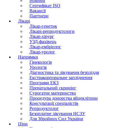
Новини
Сертифікат ISO
Вакансії
Партнери
Лікарі
Лікар-генетик
Лікарі-репродуктологи
Лікар-хірург
УЗД-фахівець
Лікар-ембріолог
Лікар-уролог
Напрямки
Гінекологія
Урологія
Діагностика та лікування безпліддя
Екстракорпоральне запліднення
Програми ЕКЗ
Пренатальний скринінг
Сурогатне материнство
Процедура донорства яйцеклітини
Консультації спеціалістів
Репродуктолог
Безоплатне лікування НСЗУ
Для Збройних Сил України
Ціни