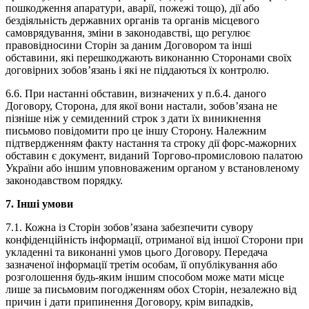
пошкодження апаратури, аварії, пожежі тощо), дії або
бездіяльність державних органів та органів місцевого
самоврядування, зміни в законодавстві, що регулює
правовідносини Сторін за даним Договором та інші
обставини, які перешкоджають виконанню Сторонами своїх
договірних зобов’язань і які не піддаються їх контролю.
6.6. При настанні обставин, визначених у п.6.4. даного
Договору, Сторона, для якої вони настали, зобов’язана не
пізніше ніж у семиденний строк з дати їх виникнення
письмово повідомити про це іншу Сторону. Належним
підтвердженням факту настання та строку дії форс-мажорних
обставин є документ, виданий Торгово-промисловою палатою
України або іншим уповноваженим органом у встановленому
законодавством порядку.
7. Інші умови
7.1. Кожна із Сторін зобов’язана забезпечити сувору
конфіденційність інформації, отриманої від іншої Сторони при
укладенні та виконанні умов цього Договору. Передача
зазначеної інформації третім особам, її опублікування або
розголошення будь-яким іншим способом може мати місце
лише за письмовим погодженням обох Сторін, незалежно від
причин і дати припинення Договору, крім випадків,