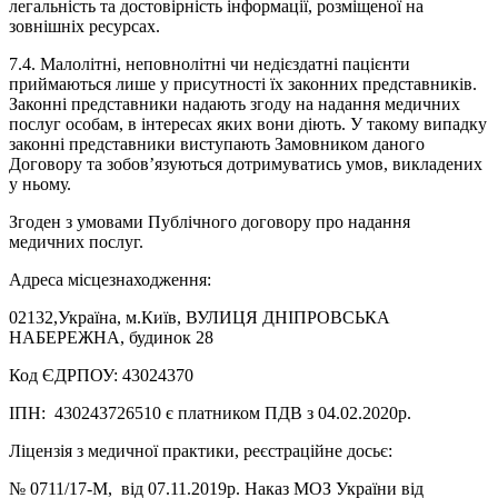
легальність та достовірність інформації, розміщеної на
зовнішніх ресурсах.
7.4. Малолітні, неповнолітні чи недієздатні пацієнти
приймаються лише у присутності їх законних представників.
Законні представники надають згоду на надання медичних
послуг особам, в інтересах яких вони діють. У такому випадку
законні представники виступають Замовником даного
Договору та зобов’язуються дотримуватись умов, викладених
у ньому.
Згоден з умовами Публічного договору про надання
медичних послуг.
Адреса місцезнаходження:
02132,Україна, м.Київ, ВУЛИЦЯ ДНІПРОВСЬКА
НАБЕРЕЖНА, будинок 28
Код ЄДРПОУ: 43024370
ІПН: 430243726510 є платником ПДВ з 04.02.2020р.
Ліцензія з медичної практики, реєстраційне досьє:
№ 0711/17-М, від 07.11.2019р. Наказ МОЗ України від