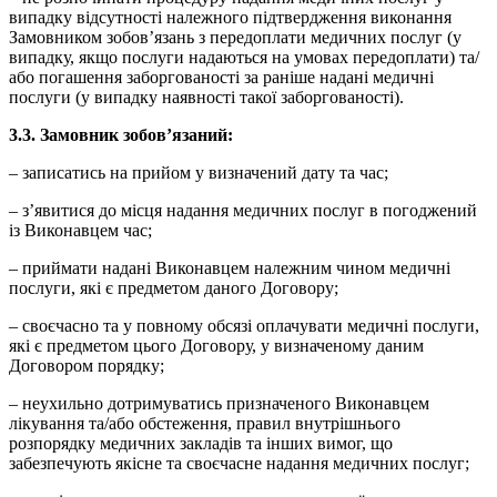
випадку відсутності належного підтвердження виконання
Замовником зобов’язань з передоплати медичних послуг (у
випадку, якщо послуги надаються на умовах передоплати) та/
або погашення заборгованості за раніше надані медичні
послуги (у випадку наявності такої заборгованості).
3.3. Замовник зобов’язаний:
– записатись на прийом у визначений дату та час;
– з’явитися до місця надання медичних послуг в погоджений
із Виконавцем час;
– приймати надані Виконавцем належним чином медичні
послуги, які є предметом даного Договору;
– своєчасно та у повному обсязі оплачувати медичні послуги,
які є предметом цього Договору, у визначеному даним
Договором порядку;
– неухильно дотримуватись призначеного Виконавцем
лікування та/або обстеження, правил внутрішнього
розпорядку медичних закладів та інших вимог, що
забезпечують якісне та своєчасне надання медичних послуг;