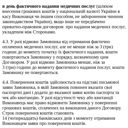
в день фактичного надання медичних послуг
(шляхом
внесення грошових коштів у національній валюті України в
касу Виконавця чи іншим способом, не забороненим чинним
законодавством України), якщо інше не передбачено
приватно-правовим договором про надання медичних послуг,
укладеним між Сторонами.
4.3. У разі відмови Замовника від отримання фактично
оплачених медичних послуг, але не менше ніж за 3 (три)
години до моменту початку їх фактичного надання, кошти
повертаються Замовнику у порядку, визначеному цим
Договором. У разі відмови Замовника менше, ніж за
3 (три) години до моменту фактичного надання послуг, кошти
Замовнику не повертаються.
4.4. Повернення коштів здійснюється на підставі письмової
заяви Замовника, в якій Замовник повинен вказати свої
паспортні дані і додати до вказаної заяви копію паспорта та
чек або квитанцію. У разі відсутності чеку або квитанції
Виконавець має право відмовити Замовнику у поверненні
грошових коштів, сплачених на виконання даного Договору.
Строк повернення коштів становить
14 (чотирнадцять) банківських днів з моменту отримання
Виконавцем заяви про повернення коштів.