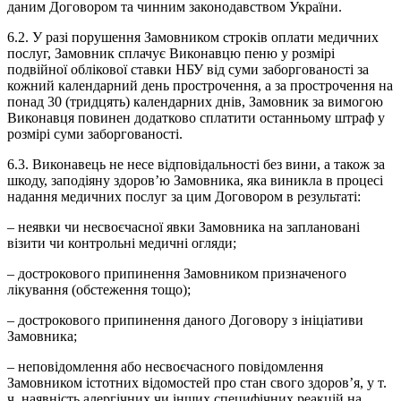
даним Договором та чинним законодавством України.
6.2. У разі порушення Замовником строків оплати медичних
послуг, Замовник сплачує Виконавцю пеню у розмірі
подвійної облікової ставки НБУ від суми заборгованості за
кожний календарний день прострочення, а за прострочення на
понад 30 (тридцять) календарних днів, Замовник за вимогою
Виконавця повинен додатково сплатити останньому штраф у
розмірі суми заборгованості.
6.3. Виконавець не несе відповідальності без вини, а також за
шкоду, заподіяну здоров’ю Замовника, яка виникла в процесі
надання медичних послуг за цим Договором в результаті:
– неявки чи несвоєчасної явки Замовника на заплановані
візити чи контрольні медичні огляди;
– дострокового припинення Замовником призначеного
лікування (обстеження тощо);
– дострокового припинення даного Договору з ініціативи
Замовника;
– неповідомлення або несвоєчасного повідомлення
Замовником істотних відомостей про стан свого здоров’я, у т.
ч. наявність алергічних чи інших специфічних реакцій на