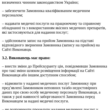
визначених чинним законодавством України;
– забезпечити Замовника кваліфікованим медичним
персоналом;
– надавати медичні послуги на працюючому та справному
обладнанні та з використанням якісних медичних препаратів,
які застосовуються для надання послуг;
– здійснювати запис на прийом Замовника на підставі
відповідного звернення Замовника (запису на прийом) на
Сайті Виконавця.
3.2. Виконавець має право:
– внести зміни до Прейскуранту цін, повідомивши Замовника
про такі зміни шляхом розміщення інформації на Сайті
Виконавця або іншим доступним способом;
– відмовити у наданні медичних послуг Замовнику при
пред’явлені Замовником неповних та/або недостовірних
даних про свою особу медичному персоналу Виконавця, а
також у разі наявності заборгованості Замовника перед
Виконавцем за надані медичні послуги.
– не розпочинати процедуру надання медичних послуг у