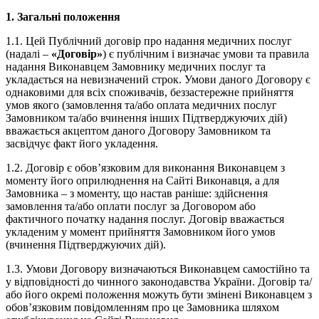
1. Загальні положення
1.1. Цей Публічний договір про надання медичних послуг
(надалі –
«Договір»
) є публічним і визначає умови та правила
надання Виконавцем Замовнику медичних послуг та
укладається на невизначений строк. Умови даного Договору є
однаковими для всіх споживачів, беззастережне прийняття
умов якого (замовлення та/або оплата медичних послуг
Замовником та/або вчинення інших Підтверджуючих дій)
вважається акцептом даного Договору Замовником та
засвідчує факт його укладення.
1.2. Договір є обов’язковим для виконання Виконавцем з
моменту його оприлюднення на Сайті Виконавця, а для
Замовника – з моменту, що настав раніше: здійснення
замовлення та/або оплати послуг за Договором або
фактичного початку надання послуг. Договір вважається
укладеним у момент прийняття Замовником його умов
(вчинення Підтверджуючих дій).
1.3. Умови Договору визначаються Виконавцем самостійно та
у відповідності до чинного законодавства України. Договір та/
або його окремі положення можуть бути змінені Виконавцем з
обов’язковим повідомленням про це Замовника шляхом