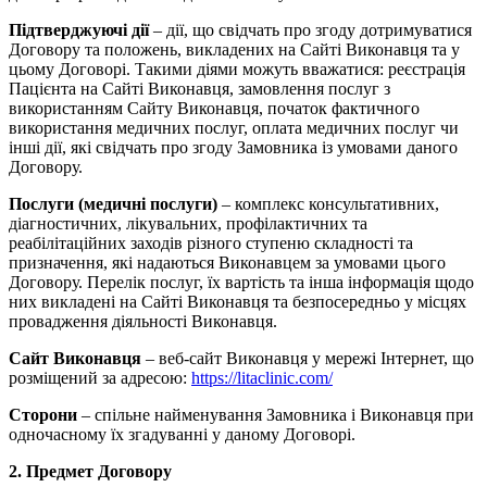
Підтверджуючі дії
– дії, що свідчать про згоду дотримуватися
Договору та положень, викладених на Сайті Виконавця та у
цьому Договорі. Такими діями можуть вважатися: реєстрація
Пацієнта на Сайті Виконавця, замовлення послуг з
використанням Сайту Виконавця, початок фактичного
використання медичних послуг, оплата медичних послуг чи
інші дії, які свідчать про згоду Замовника із умовами даного
Договору.
Послуги (медичні послуги)
– комплекс консультативних,
діагностичних, лікувальних, профілактичних та
реабілітаційних заходів різного ступеню складності та
призначення, які надаються Виконавцем за умовами цього
Договору. Перелік послуг, їх вартість та інша інформація щодо
них викладені на Сайті Виконавця та безпосередньо у місцях
провадження діяльності Виконавця.
Сайт Виконавця
– веб-сайт Виконавця у мережі Інтернет, що
розміщений за адресою:
https://litaclinic.com/
Сторони
– спільне найменування Замовника і Виконавця при
одночасному їх згадуванні у даному Договорі.
2. Предмет Договору