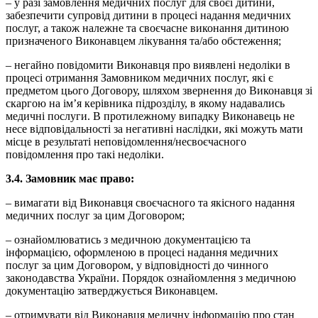
– у разі замовлення медичних послуг для своєї дитини,
забезпечити супровід дитини в процесі надання медичних
послуг, а також належне та своєчасне виконання дитиною
призначеного Виконавцем лікування та/або обстеження;
– негайно повідомити Виконавця про виявлені недоліки в
процесі отримання Замовником медичних послуг, які є
предметом цього Договору, шляхом звернення до Виконавця зі
скаргою на ім’я керівника підрозділу, в якому надавались
медичні послуги. В протилежному випадку Виконавець не
несе відповідальності за негативні наслідки, які можуть мати
місце в результаті неповідомлення/несвоєчасного
повідомлення про такі недоліки.
3.4. Замовник має право:
– вимагати від Виконавця своєчасного та якісного надання
медичних послуг за цим Договором;
– ознайомлюватись з медичною документацією та
інформацією, оформленою в процесі надання медичних
послуг за цим Договором, у відповідності до чинного
законодавства України. Порядок ознайомлення з медичною
документацію затверджується Виконавцем.
– отримувати від Виконавця медичну інформацію про стан