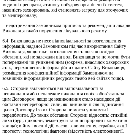
медичні препарати, атипову побудову органів чи їх систем,
наявність захворювань, які становлять загрозу для оточуючих
та медперсоналу;
– недотримання Замовником приписів та рекомендацій лікарів
Виконавця та/або порушення лікувального режиму.
6.4. Виконавець не несе відповідальності за розголошення
інформації, наданої Замовником під час використання Сайту
Виконавця, якщо таке розголошення сталося внаслідок
обставин, які не залежали від волі Виконавця та не могли бути
попереджені чи уникнені ним (зокрема, внаслідок хакерських
атак, перехоплення інформаційних даних Сайту Виконавця,
розміщення конфіденційної інформації Замовником на
зовнішніх інформаційних ресурсах та/або веб-сайтах тощо).
6.5. Сторони звільняються від відповідальності за
невиконання або неналежне виконання своїх зобов’язань за
цим Договором, якщо це невиконання стало наслідком дії
обставин непереборної сили, які виникли після підписання
цього Договору і яких Сторона не могла уникнути і
передбачити. До таких обставин Сторони відносять: стихійні
лиха (бурі, циклони, землетруси та інші природні і кліматичні
явища); війну і воєнні дії, масові заворушення, страйки, акції
протесту; технологічні фактори (відсутність електроенергії,