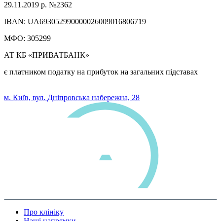
29.11.2019 р. №2362
IBAN: UA693052990000026009016806719
МФО: 305299
АТ КБ «ПРИВАТБАНК»
є платником податку на прибуток на загальних підставах
0 800 33 05 85
м. Київ, вул. Дніпровська набережна, 28
Про клініку
Наші напрямки