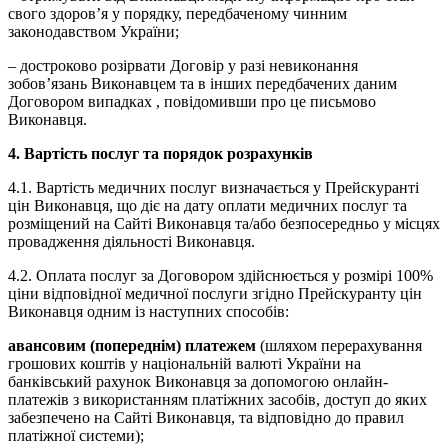
свого здоров’я у порядку, передбаченому чинним
законодавством України;
– достроково розірвати Договір у разі невиконання
зобов’язань Виконавцем та в інших передбачених даним
Договором випадках , повідомивши про це письмово
Виконавця.
4. Вартість послуг та порядок розрахунків
4.1. Вартість медичних послуг визначається у Прейскуранті
цін Виконавця, що діє на дату оплати медичних послуг та
розміщений на Сайті Виконавця та/або безпосередньо у місцях
провадження діяльності Виконавця.
4.2. Оплата послуг за Договором здійснюється у розмірі 100%
ціни відповідної медичної послуги згідно Прейскуранту цін
Виконавця одним із наступних способів:
авансовим (попереднім) платежем
(шляхом перерахування
грошових коштів у національній валюті України на
банківський рахунок Виконавця за допомогою онлайн-
платежів з використанням платіжних засобів, доступ до яких
забезпечено на Сайті Виконавця, та відповідно до правил
платіжної системи);