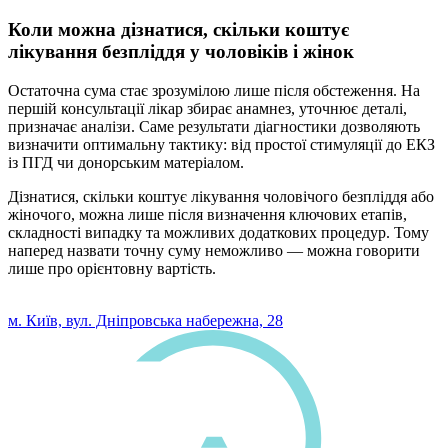
Коли можна дізнатися, скільки коштує
лікування безпліддя у чоловіків і жінок
Остаточна сума стає зрозумілою лише після обстеження. На
першій консультації лікар збирає анамнез, уточнює деталі,
призначає аналізи. Саме результати діагностики дозволяють
визначити оптимальну тактику: від простої стимуляції до ЕКЗ
із ПГД чи донорським матеріалом.
Дізнатися, скільки коштує лікування чоловічого безпліддя або
жіночого, можна лише після визначення ключових етапів,
складності випадку та можливих додаткових процедур. Тому
наперед назвати точну суму неможливо — можна говорити
лише про орієнтовну вартість.
0 800 33 05 85
м. Київ, вул. Дніпровська набережна, 28