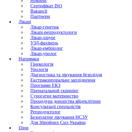
Новини
Сертифікат ISO
Вакансії
Партнери
Лікарі
Лікар-генетик
Лікарі-репродуктологи
Лікар-хірург
УЗД-фахівець
Лікар-ембріолог
Лікар-уролог
Напрямки
Гінекологія
Урологія
Діагностика та лікування безпліддя
Екстракорпоральне запліднення
Програми ЕКЗ
Пренатальний скринінг
Сурогатне материнство
Процедура донорства яйцеклітини
Консультації спеціалістів
Репродуктолог
Безоплатне лікування НСЗУ
Для Збройних Сил України
Ціни