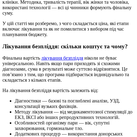
клініки. Методика, тривалість терапії, вік жінки та чоловіка,
використані технології — всі ці чинники формують фінальну
суму.
У цій статті ми розберемо, з чого складається ціна, які етапи
включає лікування та як не помилитися з вибором під час
планування бюджету.
Лікування безпліддя: скільки коштує та чому?
Фінальна вартість
лікування безпліддя
ніколи не буває
універсальною. Навіть якщо пари приходять зі схожими
діагнозами, сума в результаті може суттєво відрізнятися. Це
пов’язано з тим, що програма підбирається індивідуально та
складається з кількох етапів.
На лікування безпліддя вартість залежить від:
Діагностики — базові та поглиблені аналізи, УЗД,
консультації вузьких фахівців.
Методу лікування — від медикаментозної стимуляції до
ЕКЗ, ІКСІ або інших репродуктивних технологій.
Особливостей організму пари — вік, супутні
захворювання, гормональне тло.
Додаткових процедур — використання донорських