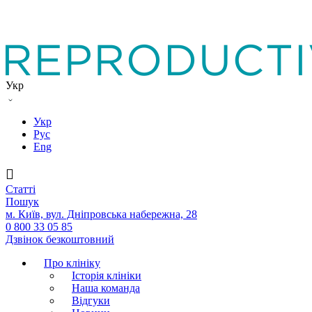
Укр
Укр
Рус
Eng
Статтi
Пошук
м. Київ, вул. Дніпровська набережна, 28
0 800 33 05 85
Дзвінок безкоштовний
Про клініку
Історія клініки
Наша команда
Вiдгуки