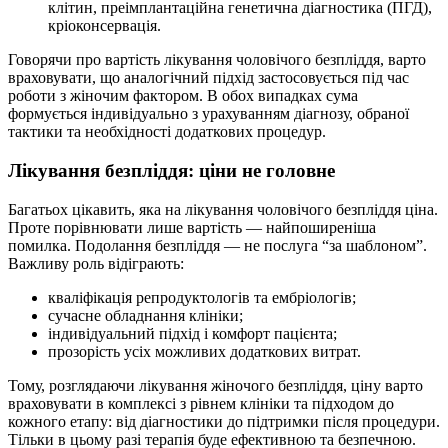
клітин, преімплантаційна генетична діагностика (ПГД),
кріоконсервація.
Говорячи про вартість лікування чоловічого безпліддя, варто
враховувати, що аналогічний підхід застосовується під час
роботи з жіночим фактором. В обох випадках сума
формується індивідуально з урахуванням діагнозу, обраної
тактики та необхідності додаткових процедур.
Лікування безпліддя: ціни не головне
Багатьох цікавить, яка на лікування чоловічого безпліддя ціна.
Проте порівнювати лише вартість — найпоширеніша
помилка. Подолання безпліддя — не послуга “за шаблоном”.
Важливу роль відіграють:
кваліфікація репродуктологів та ембріологів;
сучасне обладнання клініки;
індивідуальний підхід і комфорт пацієнта;
прозорість усіх можливих додаткових витрат.
Тому, розглядаючи лікування жіночого безпліддя, ціну варто
враховувати в комплексі з рівнем клініки та підходом до
кожного етапу: від діагностики до підтримки після процедури.
Тільки в цьому разі терапія буде ефективною та безпечною.