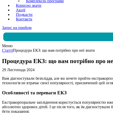
Комплексні програми
Корисно знати
Акції
Подкасти
Контакти
Запис на прийом
Меню
Статті
Процедура ЕКЗ: що вам потрібно про неї знати
Процедура ЕКЗ: що вам потрібно про не
29 Листопада 2024
Вам діагностували безпліддя, але ви хочете пройти екстракорпор
технологія не втрачає своєї популярності, присвячений цей ог
Особливості та переваги ЕКЗ
Екстракорпоральне запліднення користується популярністю вже 
абсолютно здорових дітей. І це після того, як їм діагностувал
бути показання: