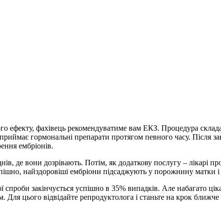
го ефекту, фахівець рекомендуватиме вам ЕКЗ. Процедура складаєт
 приймає гормональні препарати протягом певного часу. Після за
рення ембріонів.
нів, де вони дозрівають. Потім, як додаткову послугу – лікарі 
пішно, найздоровіші ембріони підсаджують у порожнину матки і
ої спроби закінчується успішно в 35% випадків. Але набагато ціка
. Для цього відвідайте репродуктолога і станьте на крок ближче 