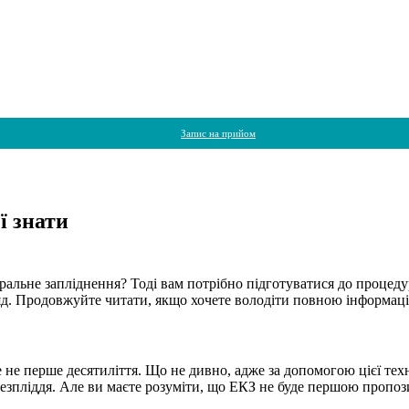
Запис на прийом
ї знати
альне запліднення? Тоді вам потрібно підготуватися до процедури
ляд. Продовжуйте читати, якщо хочете володіти повною інформац
не перше десятиліття. Що не дивно, адже за допомогою цієї техн
и безпліддя. Але ви маєте розуміти, що ЕКЗ не буде першою пропоз