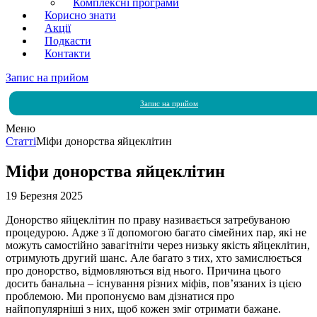
Комплексні програми
Корисно знати
Акції
Подкасти
Контакти
Запис на прийом
Запис на прийом
Меню
Статті
Міфи донорства яйцеклітин
Міфи донорства яйцеклітин
19 Березня 2025
Донорство яйцеклітин по праву називається затребуваною
процедурою. Адже з її допомогою багато сімейних пар, які не
можуть самостійно завагітніти через низьку якість яйцеклітин,
отримують другий шанс. Але багато з тих, хто замислюється
про донорство, відмовляються від нього. Причина цього
досить банальна – існування різних міфів, пов’язаних із цією
проблемою. Ми пропонуємо вам дізнатися про
найпопулярніші з них, щоб кожен зміг отримати бажане.