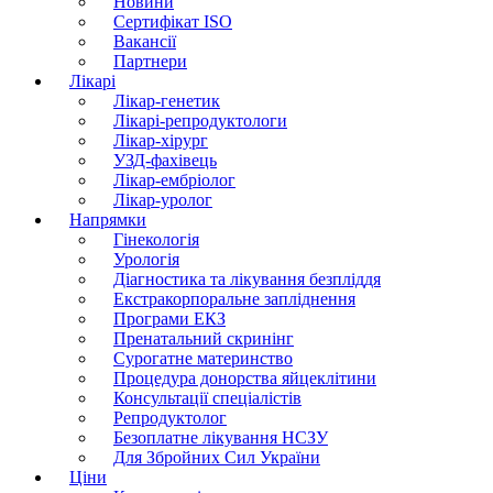
Новини
Сертифікат ISO
Вакансії
Партнери
Лікарі
Лікар-генетик
Лікарі-репродуктологи
Лікар-хірург
УЗД-фахівець
Лікар-ембріолог
Лікар-уролог
Напрямки
Гінекологія
Урологія
Діагностика та лікування безпліддя
Екстракорпоральне запліднення
Програми ЕКЗ
Пренатальний скринінг
Сурогатне материнство
Процедура донорства яйцеклітини
Консультації спеціалістів
Репродуктолог
Безоплатне лікування НСЗУ
Для Збройних Сил України
Ціни