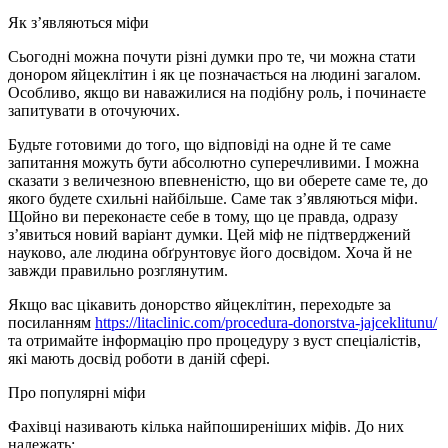
Як з’являються міфи
Сьогодні можна почути різні думки про те, чи можна стати
донором яйцеклітин і як це позначається на людині загалом.
Особливо, якщо ви наважилися на подібну роль, і починаєте
запитувати в оточуючих.
Будьте готовими до того, що відповіді на одне й те саме
запитання можуть бути абсолютно суперечливими. І можна
сказати з величезною впевненістю, що ви оберете саме те, до
якого будете схильні найбільше. Саме так з’являються міфи.
Щойно ви переконаєте себе в тому, що це правда, одразу
з’явиться новий варіант думки. Цей міф не підтверджений
науково, але людина обґрунтовує його досвідом. Хоча й не
завжди правильно розглянутим.
Якщо вас цікавить донорство яйцеклітин, переходьте за
посиланням
https://litaclinic.com/procedura-donorstva-jajceklitunu/
та отримайте інформацію про процедуру з вуст спеціалістів,
які мають досвід роботи в даній сфері.
Про популярні міфи
Фахівці називають кілька найпоширеніших міфів. До них
належать: