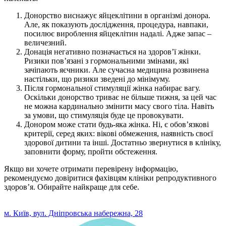
Донорство виснажує яйцеклітини в організмі донора.
Але, як показують дослідження, процедура, навпаки,
посилює вироблення яйцеклітин надалі. Адже запас –
величезний.
Донація негативно позначається на здоров’ї жінки.
Ризики пов’язані з гормональними змінами, які
зачіпають яєчники. Але сучасна медицина розвинена
настільки, що ризики зведені до мінімуму.
Після гормональної стимуляції жінка набирає вагу.
Оскільки донорство триває не більше тижня, за цей час
не можна кардинально змінити масу свого тіла. Навіть
за умови, що стимуляція буде це провокувати.
Донором може стати будь-яка жінка. Ні, є обов’язкові
критерії, серед яких: вікові обмеження, наявність своєї
здорової дитини та інші. Достатньо звернутися в клініку,
заповнити форму, пройти обстеження.
Якщо ви хочете отримати перевірену інформацію,
рекомендуємо довіритися фахівцям клініки репродуктивного
здоров’я. Обирайте найкраще для себе.
0 800 33 05 85
м. Київ, вул. Дніпровська набережна, 28