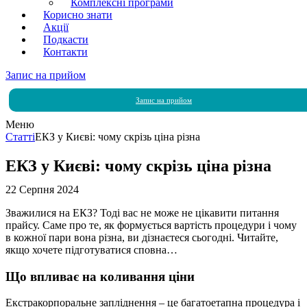
Комплексні програми
Корисно знати
Акції
Подкасти
Контакти
Запис на прийом
Запис на прийом
Меню
Статті
ЕКЗ у Києві: чому скрізь ціна різна
ЕКЗ у Києві: чому скрізь ціна різна
22 Серпня 2024
Зважилися на ЕКЗ? Тоді вас не може не цікавити питання
прайсу. Саме про те, як формується вартість процедури і чому
в кожної пари вона різна, ви дізнаєтеся сьогодні. Читайте,
якщо хочете підготуватися сповна…
Що впливає на коливання ціни
Екстракорпоральне запліднення – це багатоетапна процедура і