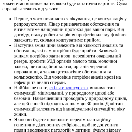
кожен етап впливає на те, якою буде остаточна вартість. Сума
справді залежить від усього:
Перше, з чого починається лікування, це консультація у
репродуктолога. Лікар призначатиме обстеження та
визначатиме найкращий протокол для вашої пари. Від
досвіду, стажу роботи та рівня професіоналізму фахівця
залежить те, скільки коштуватиме прийом.
Наступна зміна ціни залежить від кількості аналізів та
обстежень, які вам потрібно буде пройти. Зазвичай
жінкам потрібно здати кров, перевірити оваріальний
резерв, зробити УЗД органів малого таза, молочної
залози, щитоподібної залози, органів черевної
порожнини, а також цитологічне обстеження та
кольпоскопію. Від чоловіків потрібен аналіз крові на
інфекції та аналіз сперми.
Найбільше на те,
скільки коштує екз
, впливає тип
стимуляції: мінімальний, у природному циклі або
базовий. Найдешевший проводять у природному циклі,
але цей спосіб підходить жінкам до 30 років. Далі тип
стимуляції залежить від індивідуальної ситуації та віку
жінки.
Якщо ви будете проводити передімплантаційну
генетичну діагностику ембріона, щоб не допустити
появи вроджених патологій у дитини, будьте відразу