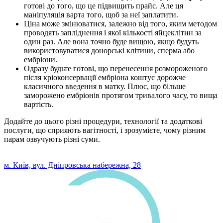
готові до того, що це підвищить прайс. Але ця
маніпуляція варта того, щоб за неї заплатити.
Ціна може змінюватися, залежно від того, яким методом
проводять запліднення і якої кількості яйцеклітин за
один раз. Але вона точно буде вищою, якщо будуть
використовуватися донорські клітини, сперма або
ембріони.
Одразу будьте готові, що перенесення розмороженого
після кріоконсервації ембріона коштує дорожче
класичного введення в матку. Плюс, що більше
заморожено ембріонів протягом тривалого часу, то вища
вартість.
Додайте до цього різні процедури, технології та додаткові
послуги, що сприяють вагітності, і зрозумієте, чому різним
парам озвучують різні суми.
0 800 33 05 85
м. Київ, вул. Дніпровська набережна, 28