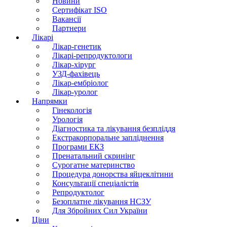
Новини
Сертифікат ISO
Вакансії
Партнери
Лікарі
Лікар-генетик
Лікарі-репродуктологи
Лікар-хірург
УЗД-фахівець
Лікар-ембріолог
Лікар-уролог
Напрямки
Гінекологія
Урологія
Діагностика та лікування безпліддя
Екстракорпоральне запліднення
Програми ЕКЗ
Пренатальний скринінг
Сурогатне материнство
Процедура донорства яйцеклітини
Консультації спеціалістів
Репродуктолог
Безоплатне лікування НСЗУ
Для Збройних Сил України
Ціни