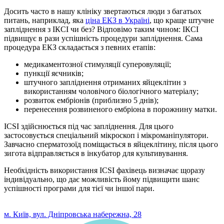
Досить часто в нашу клініку звертаються люди з багатьох
питань, наприклад, яка
ціна ЕКЗ в Україні
, що краще штучне
запліднення з ІКСІ чи без? Відповімо таким чином: ІКСІ
підвищує в рази успішність процедури запліднення. Сама
процедура ЕКЗ складається з певних етапів:
медикаментозної стимуляції суперовуляції;
пункції яєчників;
штучного запліднення отриманих яйцеклітин з
використанням чоловічого біологічного матеріалу;
розвиток ембріонів (приблизно 5 днів);
перенесення розвиненого ембріона в порожнину матки.
ICSI здійснюється під час запліднення. Для цього
застосовується спеціальний мікроскоп і мікроманіпулятори.
Завчасно сперматозоїд поміщається в яйцеклітину, після цього
зигота відправляється в інкубатор для культивування.
Необхідність використання ICSI фахівець визначає щоразу
індивідуально, що дає можливість йому підвищити шанс
успішності програми для тієї чи іншої пари.
0 800 33 05 85
м. Київ, вул. Дніпровська набережна, 28