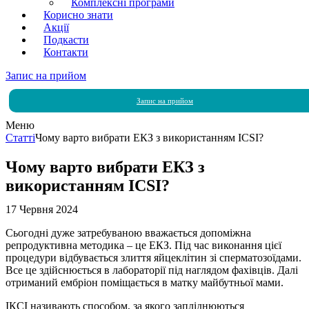
Комплексні програми
Корисно знати
Акції
Подкасти
Контакти
Запис на прийом
Запис на прийом
Меню
Статті
Чому варто вибрати ЕКЗ з використанням ICSI?
Чому варто вибрати ЕКЗ з
використанням ICSI?
17 Червня 2024
Сьогодні дуже затребуваною вважається допоміжна
репродуктивна методика – це ЕКЗ. Під час виконання цієї
процедури відбувається злиття яйцеклітин зі сперматозоїдами.
Все це здійснюється в лабораторії під наглядом фахівців. Далі
отриманий ембріон поміщається в матку майбутньої мами.
ІКСІ називають способом, за якого запліднюються