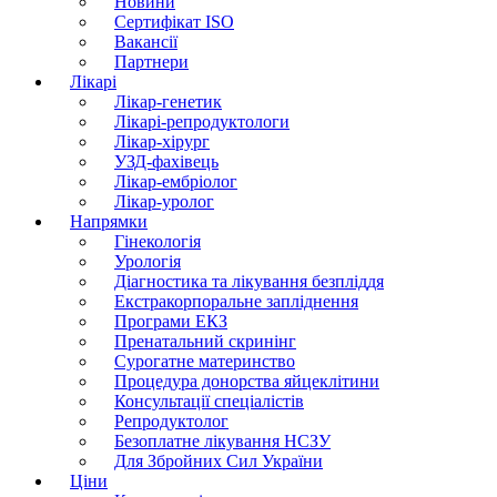
Новини
Сертифікат ISO
Вакансії
Партнери
Лікарі
Лікар-генетик
Лікарі-репродуктологи
Лікар-хірург
УЗД-фахівець
Лікар-ембріолог
Лікар-уролог
Напрямки
Гінекологія
Урологія
Діагностика та лікування безпліддя
Екстракорпоральне запліднення
Програми ЕКЗ
Пренатальний скринінг
Сурогатне материнство
Процедура донорства яйцеклітини
Консультації спеціалістів
Репродуктолог
Безоплатне лікування НСЗУ
Для Збройних Сил України
Ціни