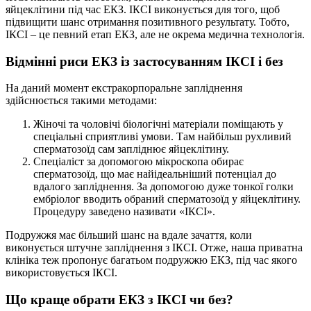
яйцеклітини під час ЕКЗ. ІКСІ виконується для того, щоб
підвищити шанс отримання позитивного результату. Тобто,
ІКСІ – це певний етап ЕКЗ, але не окрема медична технологія.
Відмінні риси ЕКЗ із застосуванням ІКСІ і без
На даний момент екстракорпоральне запліднення
здійснюється такими методами:
Жіночі та чоловічі біологічні матеріали поміщають у
спеціальні сприятливі умови. Там найбільш рухливий
сперматозоїд сам запліднює яйцеклітину.
Спеціаліст за допомогою мікроскопа обирає
сперматозоїд, що має найідеальніший потенціал до
вдалого запліднення. За допомогою дуже тонкої голки
ембріолог вводить обраний сперматозоїд у яйцеклітину.
Процедуру заведено називати «ІКСІ».
Подружжя має більший шанс на вдале зачаття, коли
виконується штучне запліднення з ІКСІ. Отже, наша приватна
клініка теж пропонує багатьом подружжю ЕКЗ, під час якого
використовується ІКСІ.
Що краще обрати ЕКЗ з ІКСІ чи без?