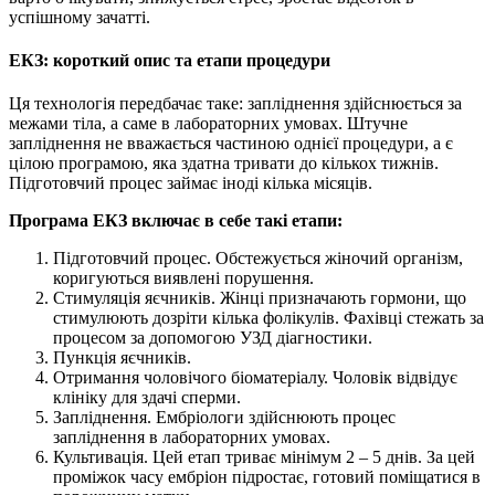
успішному зачатті.
ЕКЗ: короткий опис та етапи процедури
Ця технологія передбачає таке: запліднення здійснюється за
межами тіла, а саме в лабораторних умовах. Штучне
запліднення не вважається частиною однієї процедури, а є
цілою програмою, яка здатна тривати до кількох тижнів.
Підготовчий процес займає іноді кілька місяців.
Програма ЕКЗ включає в себе такі етапи:
Підготовчий процес. Обстежується жіночий організм,
коригуються виявлені порушення.
Стимуляція яєчників. Жінці призначають гормони, що
стимулюють дозріти кілька фолікулів. Фахівці стежать за
процесом за допомогою УЗД діагностики.
Пункція яєчників.
Отримання чоловічого біоматеріалу. Чоловік відвідує
клініку для здачі сперми.
Запліднення. Ембріологи здійснюють процес
запліднення в лабораторних умовах.
Культивація. Цей етап триває мінімум 2 – 5 днів. За цей
проміжок часу ембріон підростає, готовий поміщатися в