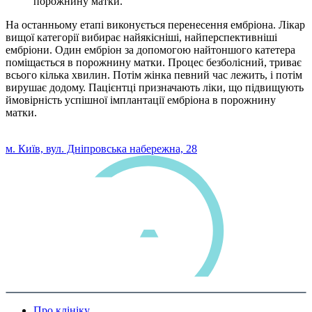
порожнину матки.
На останньому етапі виконується перенесення ембріона. Лікар
вищої категорії вибирає найякісніші, найперспективніші
ембріони. Один ембріон за допомогою найтоншого катетера
поміщається в порожнину матки. Процес безболісний, триває
всього кілька хвилин. Потім жінка певний час лежить, і потім
вирушає додому. Пацієнтці призначають ліки, що підвищують
ймовірність успішної імплантації ембріона в порожнину
матки.
0 800 33 05 85
м. Київ, вул. Дніпровська набережна, 28
Про клініку