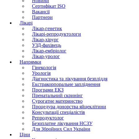
Новини
Сертифікат ISO
Вакансії
Партнери
Лікарі
Лікар-генетик
Лікарі-репродуктологи
Лікар-хірург
УЗД-фахівець
Лікар-ембріолог
Лікар-уролог
Напрямки
Гінекологія
Урологія
Діагностика та лікування безпліддя
Екстракорпоральне запліднення
Програми ЕКЗ
Пренатальний скринінг
Сурогатне материнство
Процедура донорства яйцеклітини
Консультації спеціалістів
Репродуктолог
Безоплатне лікування НСЗУ
Для Збройних Сил України
Ціни