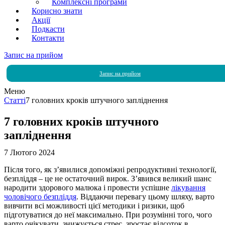
Комплексні програми
Корисно знати
Акції
Подкасти
Контакти
Запис на прийом
Запис на прийом
Меню
Статті
7 головних кроків штучного запліднення
7 головних кроків штучного
запліднення
7 Лютого 2024
Після того, як з’явилися допоміжні репродуктивні технології,
безпліддя – це не остаточний вирок. З’явився великий шанс
народити здорового малюка і провести успішне
лікування
чоловічого безпліддя
. Віддаючи перевагу цьому шляху, варто
вивчити всі можливості цієї методики і ризики, щоб
підготуватися до неї максимально. При розумінні того, чого
варто очікувати, знижується стрес, зростає відсоток в