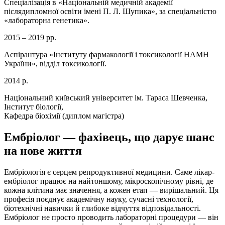
Спеціалізація в «Національній медичній академії
післядипломної освіти імені П. Л. Шупика», за спеціальністю
«лабораторна генетика».
2015 – 2019 рр.
Аспірантура «Інституту фармакології і токсикології НАМН
України», відділ токсикології.
2014 р.
Національний київський університет ім. Тараса Шевченка,
Інститут біології,
Кафедра біохімії (диплом магістра)
Ембріолог — фахівець, що дарує шанс
на нове життя
Ембріологія є серцем репродуктивної медицини. Саме лікар-
ембріолог працює на найтоншому, мікроскопічному рівні, де
кожна клітина має значення, а кожен етап — вирішальний. Ця
професія поєднує академічну науку, сучасні технології,
біотехнічні навички й глибоке відчуття відповідальності.
Ембріолог не просто проводить лабораторні процедури — він