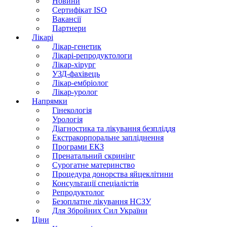
Новини
Сертифікат ISO
Вакансії
Партнери
Лікарі
Лікар-генетик
Лікарі-репродуктологи
Лікар-хірург
УЗД-фахівець
Лікар-ембріолог
Лікар-уролог
Напрямки
Гінекологія
Урологія
Діагностика та лікування безпліддя
Екстракорпоральне запліднення
Програми ЕКЗ
Пренатальний скринінг
Сурогатне материнство
Процедура донорства яйцеклітини
Консультації спеціалістів
Репродуктолог
Безоплатне лікування НСЗУ
Для Збройних Сил України
Ціни