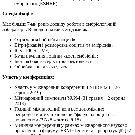
ембріології (ESHRE)
Спеціалізація:
Має більше 7-ми років досвіду роботи в ембріологічній
лабораторії. Володіє такими методами як:
Отримання і обробка ооцитів;
Вітрифікація і розморозка ооцитів та ембріонів;
ICSI, PICSI, IVF;
Культивування і оцінка якості ембріонів;
Біопсія бластомерів і трофоектодерми;
Обробка і аналіз еякуляту.
Участь у конференціях:
Участь у міжнародній конференції ESHRE (23 – 26
серпня 2019).
Міжнародний симпозіум УАРМ (31 травня – 2 серпня,
2019)
Перший міжнародний конгрес допоміжних
репродуктивних технологій “фокус на ооциті” з
воркшопом (27-28 жовтня 2018)
Медична конференція у рамках міжнародного науково-
практичного форуму IFRM «Генетика в репродукції»(22