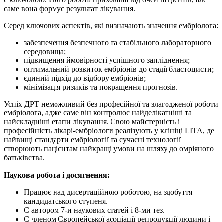
саме вона формує результат лікування.
Серед ключових аспектів, які визначають значення ембріолога:
забезпечення безпечного та стабільного лабораторного
середовища;
підвищення ймовірності успішного запліднення;
оптимальний розвиток ембріонів до стадії бластоцисти;
єдиний підхід до відбору ембріонів;
мінімізація ризиків та покращення прогнозів.
Успіх ДРТ неможливий без професійної та злагодженої роботи
ембріолога, адже саме він контролює найделікатніші та
найскладніші етапи лікування. Свою майстерність і
професійність лікарі-ембріологи реалізують у клініці LITA, де
найвищі стандарти ембріології та сучасні технології
створюють пацієнтам найкращі умови на шляху до омріяного
батьківства.
Наукова робота і досягнення:
Працює над дисертаційною роботою, на здобуття
кандидатського ступеня.
Є автором 7-и наукових статей і 8-ми тез.
Є членом Європейської асоціації репродукції людини і