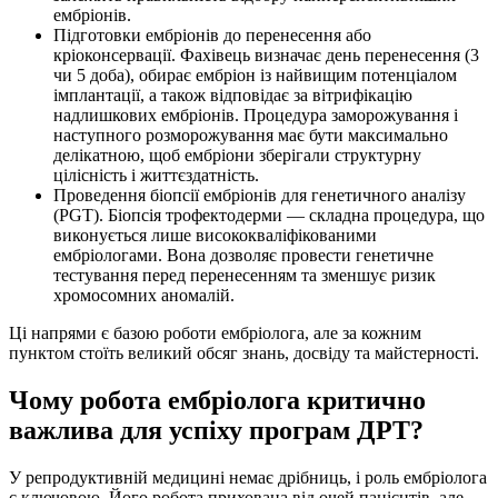
ембріонів.
Підготовки ембріонів до перенесення або
кріоконсервації. Фахівець визначає день перенесення (3
чи 5 доба), обирає ембріон із найвищим потенціалом
імплантації, а також відповідає за вітрифікацію
надлишкових ембріонів. Процедура заморожування і
наступного розморожування має бути максимально
делікатною, щоб ембріони зберігали структурну
цілісність і життєздатність.
Проведення біопсії ембріонів для генетичного аналізу
(PGT). Біопсія трофектодерми — складна процедура, що
виконується лише висококваліфікованими
ембріологами. Вона дозволяє провести генетичне
тестування перед перенесенням та зменшує ризик
хромосомних аномалій.
Ці напрями є базою роботи ембріолога, але за кожним
пунктом стоїть великий обсяг знань, досвіду та майстерності.
Чому робота ембріолога критично
важлива для успіху програм ДРТ?
У репродуктивній медицині немає дрібниць, і роль ембріолога
є ключовою. Його робота прихована від очей пацієнтів, але