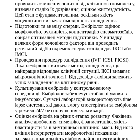
проводить очищення ооцитів від клітинного комплексу,
визначає стадію їх дозрівання, оцінює життєздатність.
Цей етап є фундаментальним, оскільки якість
яйцеклітини визначає ймовірність запліднення.
Підготовки та аналізу сперми. Ембріолог оцінює
морфологію, рухливість, концентрацію сперматозоїдів,
обирає оптимальні методи підготовки. У випадку
важких форм чоловічого фактора він проводить
ретельний відбір окремих сперматозоїдів для ІКСІ або
ІМСІ.
Проведення процедур запліднення (IVF, ICSI, PICSI).
Лікар-ембріолог визначає метод запліднення, що
найкраще відповідає клінічній ситуації. ІКСІ вимагає
мікроскопічної точності. Від досвіду фахівця залежить
успіх запліднення на клітинному рівні.
Культивування ембріонів у контрольованому
середовищі. Ембріолог забезпечує стабільні умови в
інкубаторах. Сучасні лабораторії використовують time-
lapse системи, які дають змогу спостерігати за ембріоном
у режимі 24/7 без порушення культивації.
Оцінки ембріонів на різних етапах розвитку. Фахівець
аналізує дроблення, симетрію, фрагментацію, якість
бластоцисти та її внутрішньої клітинної маси. Від його
вміння інтерпретувати морфологічні показники
залежить правильність відбору найперспективніших