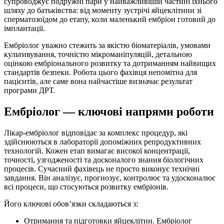
супроводжує подружні пари у найважливішій частині їхнього
шляху до батьківства: від моменту зустрічі яйцеклітини зі
сперматозоїдом до етапу, коли маленький ембріон готовий до
імплантації.
Ембріолог уважно стежить за якістю біоматеріалів, умовами
культивування, точністю мікроманіпуляцій, детальною
оцінкою ембріонального розвитку та дотриманням найвищих
стандартів безпеки. Робота цього фахівця непомітна для
пацієнтів, але саме вона найчастіше визначає результат
програми ДРТ.
Ембріолог — ключові напрями роботи
Лікар-ембріолог відповідає за комплекс процедур, які
здійснюються в лабораторії допоміжних репродуктивних
технологій. Кожен етап вимагає високої концентрації,
точності, узгодженості та досконалого знання біологічних
процесів. Сучасний фахівець не просто виконує технічні
завдання. Він аналізує, прогнозує, контролює та удосконалює
всі процеси, що стосуються розвитку ембріонів.
Його ключові обов’язки складаються з:
Отримання та підготовки яйцеклітин. Ембріолог