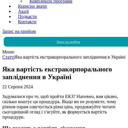
Комплексні програми
Корисно знати
Акції
Подкасти
Контакти
Запис на прийом
Запис на прийом
Меню
Статті
Яка вартість екстракорпорального запліднення в Україні
Яка вартість екстракорпорального
запліднення в Україні
22 Серпня 2024
Задумалися про те, щоб пройти ЕКЗ? Напевно, вам цікаво,
скільки коштує ця процедура. Якщо ви не розумієте, чому
різним парам озвучується різна ціна, продовжуйте читати
сьогоднішній огляд і з’ясуйте, як формується вартість
процедури.