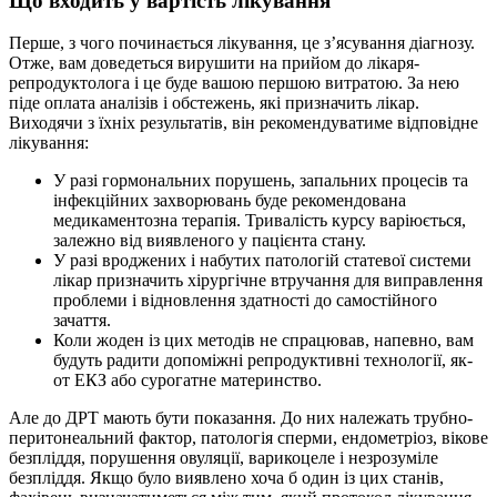
Що входить у вартість лікування
Перше, з чого починається лікування, це з’ясування діагнозу.
Отже, вам доведеться вирушити на прийом до лікаря-
репродуктолога і це буде вашою першою витратою. За нею
піде оплата аналізів і обстежень, які призначить лікар.
Виходячи з їхніх результатів, він рекомендуватиме відповідне
лікування:
У разі гормональних порушень, запальних процесів та
інфекційних захворювань буде рекомендована
медикаментозна терапія. Тривалість курсу варіюється,
залежно від виявленого у пацієнта стану.
У разі вроджених і набутих патологій статевої системи
лікар призначить хірургічне втручання для виправлення
проблеми і відновлення здатності до самостійного
зачаття.
Коли жоден із цих методів не спрацював, напевно, вам
будуть радити допоміжні репродуктивні технології, як-
от ЕКЗ або сурогатне материнство.
Але до ДРТ мають бути показання. До них належать трубно-
перитонеальний фактор, патологія сперми, ендометріоз, вікове
безпліддя, порушення овуляції, варикоцеле і незрозуміле
безпліддя. Якщо було виявлено хоча б один із цих станів,