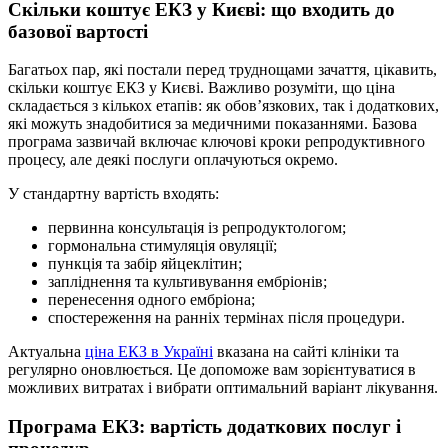
Скільки коштує ЕКЗ у Києві: що входить до
базової вартості
Багатьох пар, які постали перед труднощами зачаття, цікавить,
скільки коштує ЕКЗ у Києві. Важливо розуміти, що ціна
складається з кількох етапів: як обов’язкових, так і додаткових,
які можуть знадобитися за медичними показаннями. Базова
програма зазвичай включає ключові кроки репродуктивного
процесу, але деякі послуги оплачуються окремо.
У стандартну вартість входять:
первинна консультація із репродуктологом;
гормональна стимуляція овуляції;
пункція та забір яйцеклітин;
запліднення та культивування ембріонів;
перенесення одного ембріона;
спостереження на ранніх термінах після процедури.
Актуальна
ціна ЕКЗ в Україні
вказана на сайті клініки та
регулярно оновлюється. Це допоможе вам зорієнтуватися в
можливих витратах і вибрати оптимальний варіант лікування.
Програма ЕКЗ: вартість додаткових послуг і