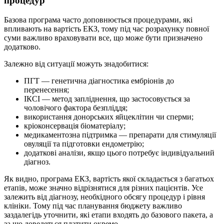
процедур
Базова програма часто доповнюється процедурами, які
впливають на вартість ЕКЗ, тому під час розрахунку повної
суми важливо враховувати все, що може бути призначено
додатково.
Залежно від ситуації можуть знадобитися:
ПГТ — генетична діагностика ембріонів до
перенесення;
ІКСІ — метод запліднення, що застосовується за
чоловічого фактора безпліддя;
використання донорських яйцеклітин чи сперми;
кріоконсервація біоматеріалу;
медикаментозна підтримка — препарати для стимуляції
овуляції та підготовки ендометрію;
додаткові аналізи, якщо цього потребує індивідуальний
діагноз.
Як видно, програма ЕКЗ, вартість якої складається з багатьох
етапів, може значно відрізнятися для різних пацієнтів. Усе
залежить від діагнозу, необхідного обсягу процедур і рівня
клініки. Тому під час планування бюджету важливо
заздалегідь уточнити, які етапи входять до базового пакета, а
за що доведеться платити окремо.