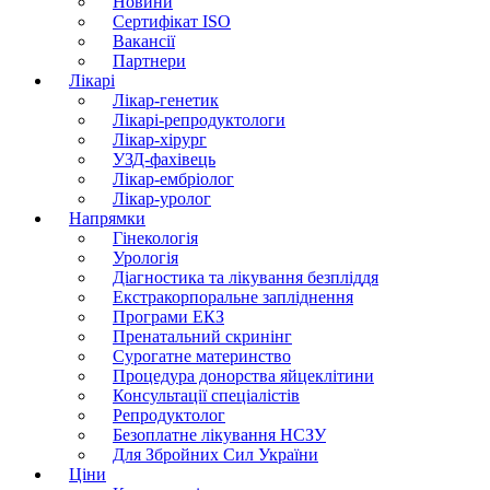
Новини
Сертифікат ISO
Вакансії
Партнери
Лікарі
Лікар-генетик
Лікарі-репродуктологи
Лікар-хірург
УЗД-фахівець
Лікар-ембріолог
Лікар-уролог
Напрямки
Гінекологія
Урологія
Діагностика та лікування безпліддя
Екстракорпоральне запліднення
Програми ЕКЗ
Пренатальний скринінг
Сурогатне материнство
Процедура донорства яйцеклітини
Консультації спеціалістів
Репродуктолог
Безоплатне лікування НСЗУ
Для Збройних Сил України
Ціни