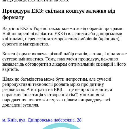
Процедура ЕКЗ: скільки коштує залежно від
формату
Вартість ЕКЗ в Україні також залежить від обраної програми.
Найпоширеніші варіанти: ЕКЗ із власними або донорськими
клітинами, перенесення заморожених ембріонів (кріоцикл),
сурогатне материнство.
Кожен формат включає різний набір етапів, а отже, і ціна може
суттєво змінюватися. Тому, плануючи процедуру, важливо
заздалегідь обговорити з лікарем оптимальний сценарій і його
вартість.
Шлях до батьківства може бути непростим, але сучасні
репродуктивні технології роблять мрію про дитину
реальністю. А витрати на ЕКЗ — це не просто кошти, а
справжня інвестиція у створення сім’ї, у кохання та
народження нового життя, яка цілком виправдовує всі
докладені зусилля.
0 800 33 05 85
м. Київ, вул. Дніпровська набережна, 28