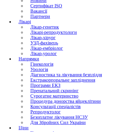
Новини
Сертифікат ISO
Вакансії
Партнери
Лікарі
Лікар-генетик
Лікарі-репродуктологи
Лікар-хірург
УЗД-фахівець
Лікар-ембріолог
Лікар-уролог
Напрямки
Гінекологія
Урологія
Діагностика та лікування безпліддя
Екстракорпоральне запліднення
Програми ЕКЗ
Пренатальний скринінг
Сурогатне материнство
Процедура донорства яйцеклітини
Консультації спеціалістів
Репродуктолог
Безоплатне лікування НСЗУ
Для Збройних Сил України
Ціни