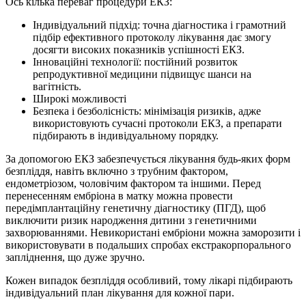
Ось кілька переваг процедури ЕКЗ:
Індивідуальний підхід: точна діагностика і грамотний
підбір ефективного протоколу лікування дає змогу
досягти високих показників успішності ЕКЗ.
Інноваційні технології: постійний розвиток
репродуктивної медицини підвищує шанси на
вагітність.
Широкі можливості
Безпека і безболісність: мінімізація ризиків, адже
використовують сучасні протоколи ЕКЗ, а препарати
підбирають в індивідуальному порядку.
За допомогою ЕКЗ забезпечується лікування будь-яких форм
безпліддя, навіть включно з трубним фактором,
ендометріозом, чоловічим фактором та іншими. Перед
перенесенням ембріона в матку можна провести
передімплантаційну генетичну діагностику (ПГД), щоб
виключити ризик народження дитини з генетичними
захворюваннями. Невикористані ембріони можна заморозити і
використовувати в подальших спробах екстракорпорального
запліднення, що дуже зручно.
Кожен випадок безпліддя особливий, тому лікарі підбирають
індивідуальний план лікування для кожної пари.