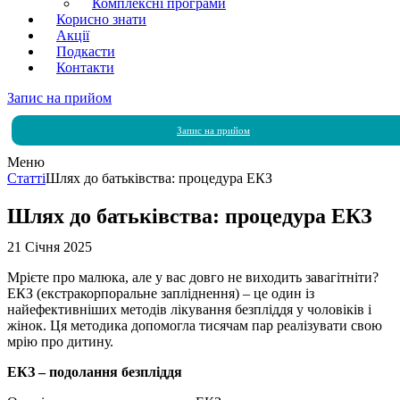
Комплексні програми
Корисно знати
Акції
Подкасти
Контакти
Запис на прийом
Запис на прийом
Меню
Статті
Шлях до батьківства: процедура ЕКЗ
Шлях до батьківства: процедура ЕКЗ
21 Січня 2025
Мрієте про малюка, але у вас довго не виходить завагітніти?
ЕКЗ (екстракорпоральне запліднення) – це один із
найефективніших методів лікування безпліддя у чоловіків і
жінок. Ця методика допомогла тисячам пар реалізувати свою
мрію про дитину.
ЕКЗ – подолання безпліддя