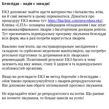
Безпліддя – надія є завжди!
ЕКЗ допоможе знайти щастя материнства і батьківства, втім,
ви й самі зможете в цьому переконатися. Дізнатися про
процедуру ЕКЗ можна тут:
https://litaclinic.com/procedura-ekz/
.
Клініка «LITA» оснащена найкращим обладнанням і має штат
висококваліфікованих лікарів з багаторічним досвідом роботи.
Тут призначають індивідуальну програму лікування безпліддя
всіх форм, яка в разі потреби коригується лікарем.
Важливо пам’ятати, що екстракорпоральне запліднення є
складною та серйозною медичною маніпуляцією, що потребує
ретельної підготовки та дотримання всіх лікарських
рекомендацій. Позитивний результат ЕКЗ багато в чому
залежить від віку жінки, стану її здоров’я та індивідуальних
особливостей організму.
Якщо ви розглядаєте ЕКЗ як метод боротьби з безпліддям –
обов’язково проконсультуйтеся з лікарем-репродуктологом.
Він допоможе вам обрати оптимальний протокол лікування.
Не відкладайте візит до репродуктолога на потім. Що раніше
ви почнете лікування, то більше шансів на успіх!
0 800 33 05 85