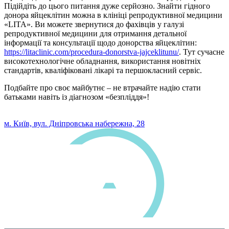
Підійдіть до цього питання дуже серйозно. Знайти гідного
донора яйцеклітин можна в клініці репродуктивної медицини
«LITA». Ви можете звернутися до фахівців у галузі
репродуктивної медицини для отримання детальної
інформації та консультації щодо донорства яйцеклітин:
https://litaclinic.com/procedura-donorstva-jajceklitunu/
. Тут сучасне
високотехнологічне обладнання, використання новітніх
стандартів, кваліфіковані лікарі та першокласний сервіс.
Подбайте про своє майбутнє – не втрачайте надію стати
батьками навіть із діагнозом «безпліддя»!
0 800 33 05 85
м. Київ, вул. Дніпровська набережна, 28