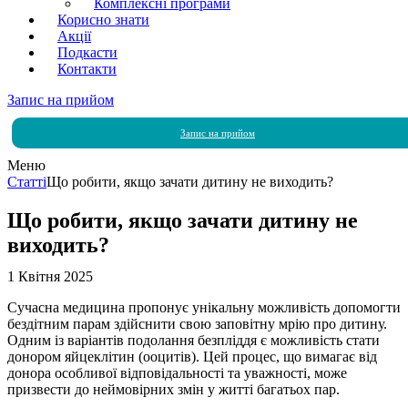
Комплексні програми
Корисно знати
Акції
Подкасти
Контакти
Запис на прийом
Запис на прийом
Меню
Статті
Що робити, якщо зачати дитину не виходить?
Що робити, якщо зачати дитину не
виходить?
1 Квітня 2025
Сучасна медицина пропонує унікальну можливість допомогти
бездітним парам здійснити свою заповітну мрію про дитину.
Одним із варіантів подолання безпліддя є можливість стати
донором яйцеклітин (ооцитів). Цей процес, що вимагає від
донора особливої відповідальності та уважності, може
призвести до неймовірних змін у житті багатьох пар.