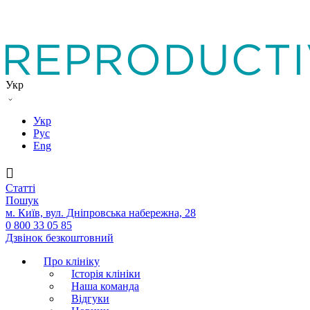
Укр
Укр
Рус
Eng
Статтi
Пошук
м. Київ, вул. Дніпровська набережна, 28
0 800 33 05 85
Дзвінок безкоштовний
Про клініку
Історія клініки
Наша команда
Вiдгуки