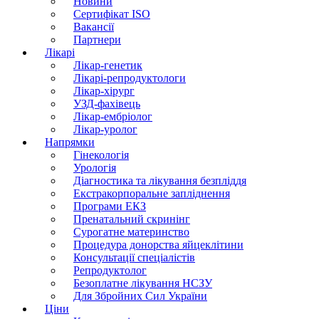
Новини
Сертифікат ISO
Вакансії
Партнери
Лікарі
Лікар-генетик
Лікарі-репродуктологи
Лікар-хірург
УЗД-фахівець
Лікар-ембріолог
Лікар-уролог
Напрямки
Гінекологія
Урологія
Діагностика та лікування безпліддя
Екстракорпоральне запліднення
Програми ЕКЗ
Пренатальний скринінг
Сурогатне материнство
Процедура донорства яйцеклітини
Консультації спеціалістів
Репродуктолог
Безоплатне лікування НСЗУ
Для Збройних Сил України
Ціни