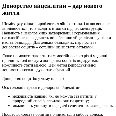
Донорство яйцеклітин – дар нового
життя
Щомісяця у жінки виробляється яйцеклітина, і якщо вона не
запліднюється, то виходить із матки під час менструації.
Наявність гінекологічних захворювань і гормональних
патологій перешкоджають виробленню яйцеклітин – у жінки
настає безпліддя. Для деяких безплідних пар послуга
донорства ооцитів – останній шанс стати батьками.
Якщо не можете завагітніти самостійно через різні медичні
причини, тоді послуга донорства ооцитів подарує вам
можливість стати мамою. Цей метод репродуктивної
допомоги сьогодні дуже затребуваний.
Донорство ооцитів: у чому плюси?
Ось головні переваги донорства яйцеклітин:
можливість жінкам, які не можуть завагітніти у
природний спосіб, все-таки зачати дитину;
можливість уникнути передачі генетичних захворювань.
Процес донорства ооцитів починається з вибору донора.