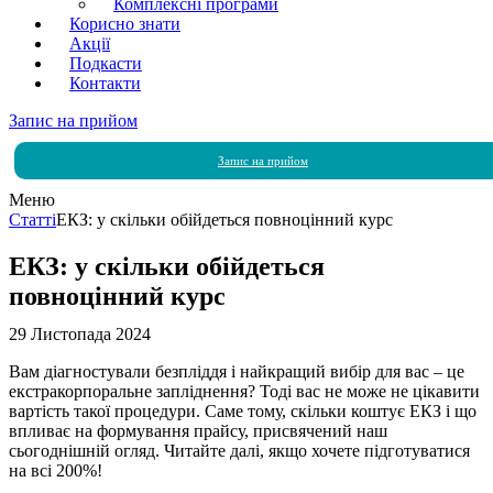
Комплексні програми
Корисно знати
Акції
Подкасти
Контакти
Запис на прийом
Запис на прийом
Меню
Статті
ЕКЗ: у скільки обійдеться повноцінний курс
ЕКЗ: у скільки обійдеться
повноцінний курс
29 Листопада 2024
Вам діагностували безпліддя і найкращий вибір для вас – це
екстракорпоральне запліднення? Тоді вас не може не цікавити
вартість такої процедури. Саме тому, скільки коштує ЕКЗ і що
впливає на формування прайсу, присвячений наш
сьогоднішній огляд. Читайте далі, якщо хочете підготуватися
на всі 200%!