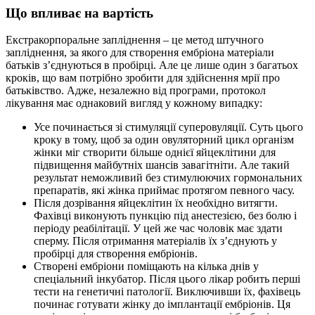
Що впливає на вартість
Екстракорпоральне запліднення – це метод штучного
запліднення, за якого для створення ембріона матеріали
батьків з’єднуються в пробірці. Але це лише один з багатьох
кроків, що вам потрібно зробити для здійснення мрії про
батьківство. Адже, незалежно від програми, протокол
лікування має однаковий вигляд у кожному випадку:
Усе починається зі стимуляції суперовуляції. Суть цього
кроку в тому, щоб за один овуляторний цикл організм
жінки міг створити більше однієї яйцеклітини для
підвищення майбутніх шансів завагітніти. Але такий
результат неможливий без стимулюючих гормональних
препаратів, які жінка приймає протягом певного часу.
Після дозрівання яйцеклітин їх необхідно витягти.
Фахівці виконують пункцію під анестезією, без болю і
періоду реабілітації. У цей же час чоловік має здати
сперму. Після отримання матеріалів їх з’єднують у
пробірці для створення ембріонів.
Створені ембріони поміщають на кілька днів у
спеціальний інкубатор. Після цього лікар робить перші
тести на генетичні патології. Виключивши їх, фахівець
починає готувати жінку до імплантації ембріонів. Ця