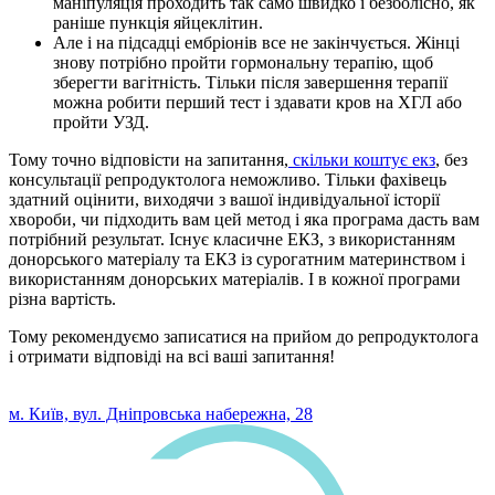
маніпуляція проходить так само швидко і безболісно, як
раніше пункція яйцеклітин.
Але і на підсадці ембріонів все не закінчується. Жінці
знову потрібно пройти гормональну терапію, щоб
зберегти вагітність. Тільки після завершення терапії
можна робити перший тест і здавати кров на ХГЛ або
пройти УЗД.
Тому точно відповісти на запитання,
скільки коштує екз
, без
консультації репродуктолога неможливо. Тільки фахівець
здатний оцінити, виходячи з вашої індивідуальної історії
хвороби, чи підходить вам цей метод і яка програма дасть вам
потрібний результат. Існує класичне ЕКЗ, з використанням
донорського матеріалу та ЕКЗ із сурогатним материнством і
використанням донорських матеріалів. І в кожної програми
різна вартість.
Тому рекомендуємо записатися на прийом до репродуктолога
і отримати відповіді на всі ваші запитання!
0 800 33 05 85
м. Київ, вул. Дніпровська набережна, 28