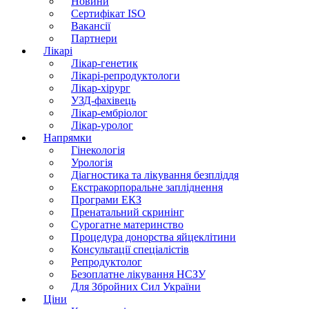
Новини
Сертифікат ISO
Вакансії
Партнери
Лікарі
Лікар-генетик
Лікарі-репродуктологи
Лікар-хірург
УЗД-фахівець
Лікар-ембріолог
Лікар-уролог
Напрямки
Гінекологія
Урологія
Діагностика та лікування безпліддя
Екстракорпоральне запліднення
Програми ЕКЗ
Пренатальний скринінг
Сурогатне материнство
Процедура донорства яйцеклітини
Консультації спеціалістів
Репродуктолог
Безоплатне лікування НСЗУ
Для Збройних Сил України
Ціни