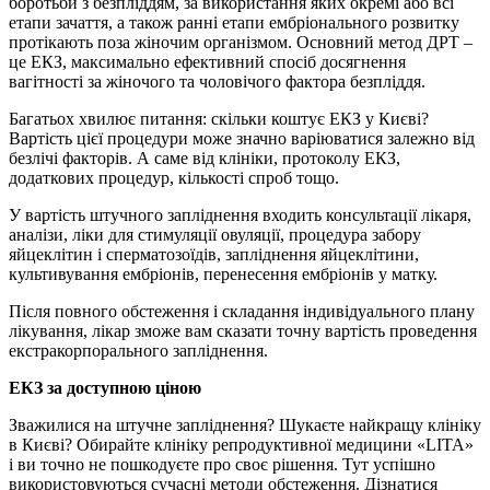
боротьби з безпліддям, за використання яких окремі або всі
етапи зачаття, а також ранні етапи ембріонального розвитку
протікають поза жіночим організмом. Основний метод ДРТ –
це ЕКЗ, максимально ефективний спосіб досягнення
вагітності за жіночого та чоловічого фактора безпліддя.
Багатьох хвилює питання: скільки коштує ЕКЗ у Києві?
Вартість цієї процедури може значно варіюватися залежно від
безлічі факторів. А саме від клініки, протоколу ЕКЗ,
додаткових процедур, кількості спроб тощо.
У вартість штучного запліднення входить консультації лікаря,
аналізи, ліки для стимуляції овуляції, процедура забору
яйцеклітин і сперматозоїдів, запліднення яйцеклітини,
культивування ембріонів, перенесення ембріонів у матку.
Після повного обстеження і складання індивідуального плану
лікування, лікар зможе вам сказати точну вартість проведення
екстракорпорального запліднення.
ЕКЗ за доступною ціною
Зважилися на штучне запліднення? Шукаєте найкращу клініку
в Києві? Обирайте клініку репродуктивної медицини «LITA»
і ви точно не пошкодуєте про своє рішення. Тут успішно
використовуються сучасні методи обстеження. Дізнатися