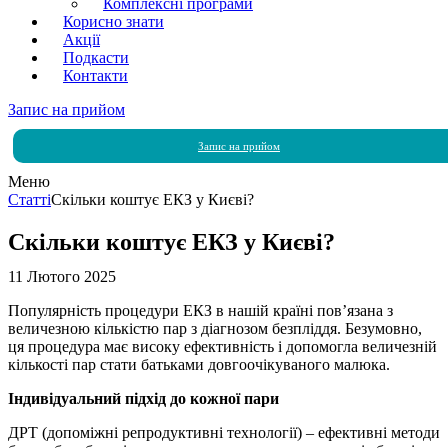
Комплексні програми
Корисно знати
Акції
Подкасти
Контакти
Запис на прийом
Запис на прийом
Меню
Статті
Скільки коштує ЕКЗ у Києві?
Скільки коштує ЕКЗ у Києві?
11 Лютого 2025
Популярність процедури ЕКЗ в нашій країні пов’язана з
величезною кількістю пар з діагнозом безпліддя. Безумовно,
ця процедура має високу ефективність і допомогла величезній
кількості пар стати батьками довгоочікуваного малюка.
Індивідуальний підхід до кожної пари
ДРТ (допоміжні репродуктивні технології) – ефективні методи