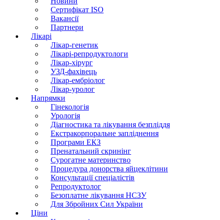
Новини
Сертифікат ISO
Вакансії
Партнери
Лікарі
Лікар-генетик
Лікарі-репродуктологи
Лікар-хірург
УЗД-фахівець
Лікар-ембріолог
Лікар-уролог
Напрямки
Гінекологія
Урологія
Діагностика та лікування безпліддя
Екстракорпоральне запліднення
Програми ЕКЗ
Пренатальний скринінг
Сурогатне материнство
Процедура донорства яйцеклітини
Консультації спеціалістів
Репродуктолог
Безоплатне лікування НСЗУ
Для Збройних Сил України
Ціни