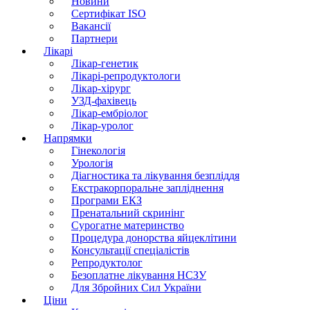
Новини
Сертифікат ISO
Вакансії
Партнери
Лікарі
Лікар-генетик
Лікарі-репродуктологи
Лікар-хірург
УЗД-фахівець
Лікар-ембріолог
Лікар-уролог
Напрямки
Гінекологія
Урологія
Діагностика та лікування безпліддя
Екстракорпоральне запліднення
Програми ЕКЗ
Пренатальний скринінг
Сурогатне материнство
Процедура донорства яйцеклітини
Консультації спеціалістів
Репродуктолог
Безоплатне лікування НСЗУ
Для Збройних Сил України
Ціни