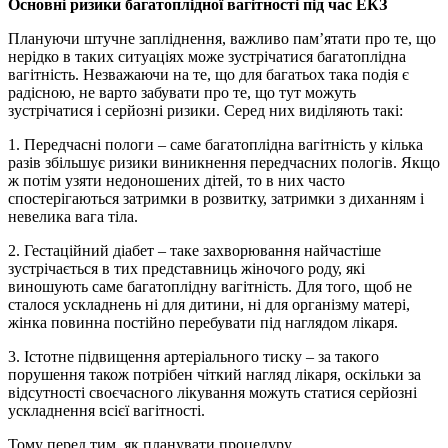
Основні ризики багатоплідної вагітності під час ЕКЗ
Плануючи штучне запліднення, важливо пам’ятати про те, що
нерідко в таких ситуаціях може зустрічатися багатоплідна
вагітність. Незважаючи на те, що для багатьох така подія є
радісною, не варто забувати про те, що тут можуть
зустрічатися і серйозні ризики. Серед них виділяють такі:
1. Передчасні пологи – саме багатоплідна вагітність у кілька
разів збільшує ризики виникнення передчасних пологів. Якщо
ж потім узяти недоношених дітей, то в них часто
спостерігаються затримки в розвитку, затримки з диханням і
невелика вага тіла.
2. Гестаційний діабет – таке захворювання найчастіше
зустрічається в тих представниць жіночого роду, які
виношують саме багатоплідну вагітність. Для того, щоб не
сталося ускладнень ні для дитини, ні для організму матері,
жінка повинна постійно перебувати під наглядом лікаря.
3. Істотне підвищення артеріального тиску – за такого
порушення також потрібен чіткий нагляд лікаря, оскільки за
відсутності своєчасного лікування можуть статися серйозні
ускладнення всієї вагітності.
Тому перед тим, як планувати процедуру