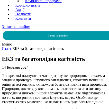
Комплексні програми
Корисно знати
Акції
Подкасти
Контакти
Запис на прийом
Запис на прийом
Меню
Статті
ЕКЗ та багатоплідна вагітність
ЕКЗ та багатоплідна вагітність
14 Березня 2024
Ті пари, які планують зачати дитину не природним шляхом, а
завдяки процедурі штучного запліднення, спочатку повинні
оцінити всі ризики, які можуть бути пов’язані з цим процесом.
Природно, для тих, у кого немає можливості зачати дитину
природним шляхом, інших варіантів немає, але підготуватися
до того, що ризики все-таки існують, варто. Особливо це
стосується тих моментів, коли вагітність буде багатоплідною.