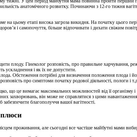
 6-му тижні. У цей період майбутня мама повинна пройти перший
ильність анатомічного розвитку. Починаючи з 12-го тижня вагітно
аме на цьому етапі висока загроза викидня. На початку цього пе
оров’я і самопочуття, більше відпочивати і дихати свіжим повіт
ти плоду. Гінеколог розповість, про правильне харчування, режим
ть ускладнення і як їх не допустити.
плода. Обстеження потрібні для визначення положення плода і йо
 розповість про симптоми початку родової діяльності, пологи і т.д
ко, що це вимагає максимальних можливостей від її організму і
чних захворювань, він може не справлятися з цими навантаженн
б забезпечити благополуччя вашої вагітності.
: плюси
 місцем проживання, але сьогодні все частіше майбутні мами вибир