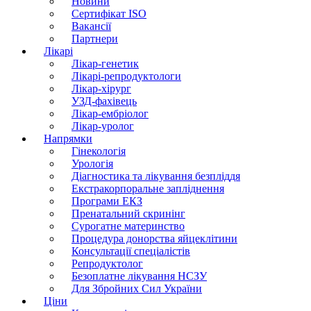
Новини
Сертифікат ISO
Вакансії
Партнери
Лікарі
Лікар-генетик
Лікарі-репродуктологи
Лікар-хірург
УЗД-фахівець
Лікар-ембріолог
Лікар-уролог
Напрямки
Гінекологія
Урологія
Діагностика та лікування безпліддя
Екстракорпоральне запліднення
Програми ЕКЗ
Пренатальний скринінг
Сурогатне материнство
Процедура донорства яйцеклітини
Консультації спеціалістів
Репродуктолог
Безоплатне лікування НСЗУ
Для Збройних Сил України
Ціни