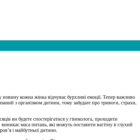
ну новину кожна жінка відчуває бурхливі емоції. Тепер важливо
язаний з організмом дитини, тому забудьте про тривоги, страхи,
сяців ви будете спостерігатися у гінеколога, проходити
и виникає маса питань, які можуть поставити вагітну в глухий
ров’я і майбутньої дитини.