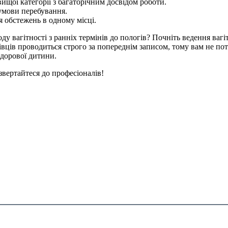
вищої категорії з багаторічним досвідом роботи.
умови перебування.
я обстежень в одному місці.
вагітності з ранніх термінів до пологів? Почніть ведення вагітн
ів проводиться строго за попереднім записом, тому вам не потріб
здорової дитини.
звертайтеся до професіоналів!