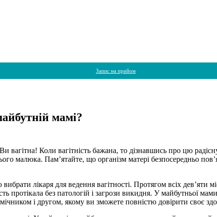
Запис на прийом
майбутній мамі?
 Ви вагітна! Коли вагітність бажана, то дізнавшись про цю радіс
нього малюка. Пам’ятайте, що організм матері безпосередньо пов’
 вибрати лікаря для ведення вагітності. Протягом всіх дев’яти мі
сть протікала без патологій і загрози викидня. У майбутньої мам
мічником і другом, якому ви зможете повністю довірити своє здо