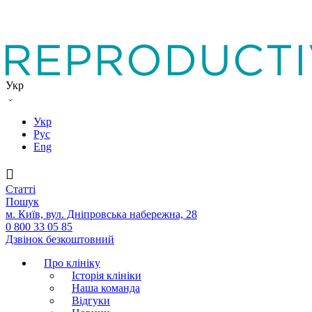
Укр
Укр
Рус
Eng
Статтi
Пошук
м. Київ, вул. Дніпровська набережна, 28
0 800 33 05 85
Дзвінок безкоштовний
Про клініку
Історія клініки
Наша команда
Вiдгуки