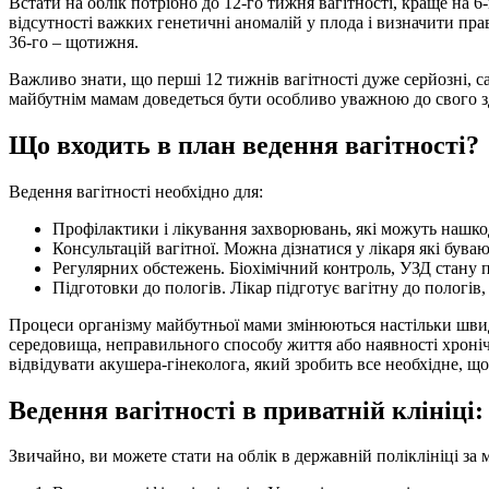
Встати на облік потрібно до 12-го тижня вагітності, краще на
відсутності важких генетичні аномалій у плода і визначити прав
36-го – щотижня.
Важливо знати, що перші 12 тижнів вагітності дуже серйозні, с
майбутнім мамам доведеться бути особливо уважною до свого зд
Що входить в план ведення вагітності?
Ведення вагітності необхідно для:
Профілактики і лікування захворювань, які можуть нашкоди
Консультацій вагітної. Можна дізнатися у лікаря які буваю
Регулярних обстежень. Біохімічний контроль, УЗД стану 
Підготовки до пологів. Лікар підготує вагітну до пологів,
Процеси організму майбутньої мами змінюються настільки швид
середовища, неправильного способу життя або наявності хроні
відвідувати акушера-гінеколога, який зробить все необхідне, що
Ведення вагітності в приватній клініці
Звичайно, ви можете стати на облік в державній поліклініці за