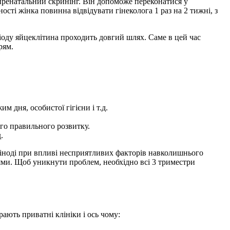
 пренатальний скринінг. Він допоможе переконатися у
сті жінка повинна відвідувати гінеколога 1 раз на 2 тижні, з
ріоду яйцеклітина проходить довгий шлях. Саме в цей час
рям.
 дня, особистої гігієни і т.д.
го правильного розвитку.
.
 іноді при впливі несприятливих факторів навколишнього
ями. Щоб уникнути проблем, необхідно всі 3 триместри
ають приватні клініки і ось чому: