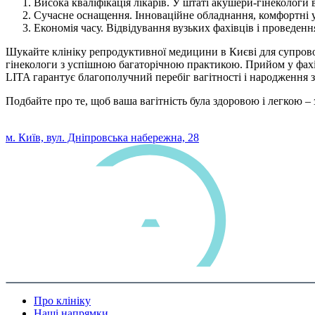
Висока кваліфікація лікарів. У штаті акушери-гінекологи 
Сучасне оснащення. Інноваційне обладнання, комфортні 
Економія часу. Відвідування вузьких фахівців і проведенн
Шукайте клініку репродуктивної медицини в Києві для супроводу 
гінекологи з успішною багаторічною практикою. Прийом у фахівц
LITA гарантує благополучний перебіг вагітності і народження 
Подбайте про те, щоб ваша вагітність була здоровою і легкою – 
0 800 33 05 85
м. Київ, вул. Дніпровська набережна, 28
Про клініку
Наші напрямки