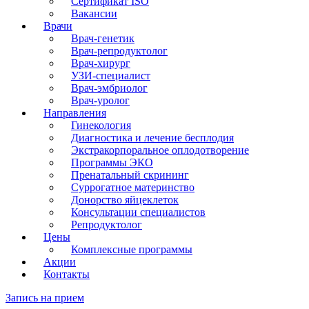
Сертификат ISO
Вакансии
Врачи
Врач-генетик
Врач-репродуктолог
Врач-хирург
УЗИ-специалист
Врач-эмбриолог
Врач-уролог
Направления
Гинекология
Диагностика и лечение бесплодия
Экстракорпоральное оплодотворение
Программы ЭКО
Пренатальный скрининг
Суррогатное материнство
Донорство яйцеклеток
Консультации специалистов
Репродуктолог
Цены
Комплексные программы
Акции
Контакты
Запись на прием