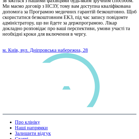
зв’яжіться з нашими фахівцями будь-яким зручним способом.
Ми маємо договір з НСЗУ, тому вам доступна кваліфікована
допомога за Програмою медичних гарантій безкоштовно. Щоб
скористатися безкоштовним ЕКЗ, під час запису повідомте
адміністратору, що ви йдете за держпрограмою. Лікар
докладно розповідає про ваші перспективи, умови участі та
необхідні кроки для включення в чергу.
0 800 33 05 85
м. Київ, вул. Дніпровська набережна, 28
Про клініку
Наші напрямки
Залишити відгук
Статті