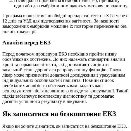
Після цього проводиться ембріотрансфер, при якому
один або два ембріони поміщають у маткову порожнину.
Програма включає всі необхідні препарати, тест на ХГЛ через
12 днів та УЗД для підтвердження вагітності. За наявності
заморожених ембріонів можливе їх повторне перенесення без
нової стимуляції.
Аналізи перед ЕКЗ
Перед початком процедури ЕКЗ необхідно пройти низку
обов’язкових обстежень. До них належать стандартні аналізи
крові та гормональні тести, які допомагають оцінити
загальний стан здоров’я та репродуктивну функцію. Також
лікар може призначити додаткові дослідження з урахуванням
індивідуальних особливостей пацієнта. Повний список
необхідних аналізів та обстежень вам надасть ваш
репродуктолог після первинного огляду та консультації. Такий
підхід забезпечує комплексну діагностику та допомагає
досягти успішного результату в лікуванні.
Як записатися на безкоштовне ЕКЗ
Якщо ви хочете дізнатися, як записатися на безкоштовне ЕКЗ,