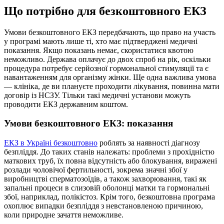
Що потрібно для безкоштовного ЕКЗ
Умови безкоштовного ЕКЗ передбачають, що право на участь
у програмі мають лише ті, хто має підтверджені медичні
показання. Якщо показань немає, скористатися квотою
неможливо. Держава оплачує до двох спроб на рік, оскільки
процедура потребує серйозної гормональної стимуляції та є
навантаженням для організму жінки. Ще одна важлива умова
— клініка, де ви плануєте проходити лікування, повинна мати
договір із НСЗУ. Тільки такі медичні установи можуть
проводити ЕКЗ державним коштом.
Умови безкоштовного ЕКЗ: показання
ЕКЗ в Україні безкоштовно
роблять за наявності діагнозу
безпліддя. До таких станів належать: проблеми з прохідністю
маткових труб, їх повна відсутність або блокування, виражені
розлади чоловічої фертильності, зокрема значні збої у
виробництві сперматозоїдів, а також захворювання, такі як
запальні процеси в слизовій оболонці матки та гормональні
збої, наприклад, полікістоз. Крім того, безкоштовна програма
охоплює випадки безпліддя з невстановленою причиною,
коли природне зачаття неможливе.