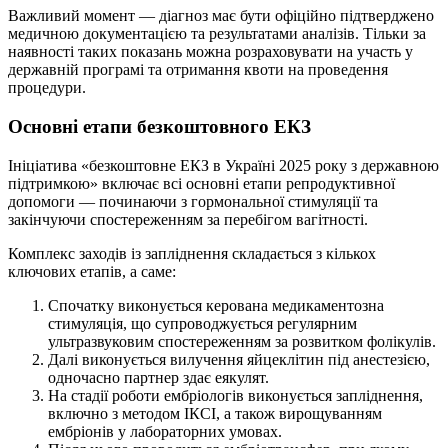
Важливий момент — діагноз має бути офіційно підтверджено
медичною документацією та результатами аналізів. Тільки за
наявності таких показань можна розраховувати на участь у
державній програмі та отримання квоти на проведення
процедури.
Основні етапи безкоштовного ЕКЗ
Ініціатива «безкоштовне ЕКЗ в Україні 2025 року з державною
підтримкою» включає всі основні етапи репродуктивної
допомоги — починаючи з гормональної стимуляції та
закінчуючи спостереженням за перебігом вагітності.
Комплекс заходів із запліднення складається з кількох
ключових етапів, а саме:
Спочатку виконується керована медикаментозна
стимуляція, що супроводжується регулярним
ультразвуковим спостереженням за розвитком фолікулів.
Далі виконується вилучення яйцеклітин під анестезією,
одночасно партнер здає еякулят.
На стадії роботи ембріологів виконується запліднення,
включно з методом ІКСІ, а також вирощуванням
ембріонів у лабораторних умовах.