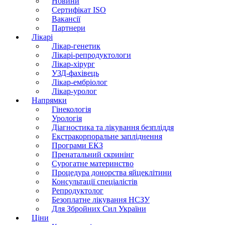
Новини
Сертифікат ISO
Вакансії
Партнери
Лікарі
Лікар-генетик
Лікарі-репродуктологи
Лікар-хірург
УЗД-фахівець
Лікар-ембріолог
Лікар-уролог
Напрямки
Гінекологія
Урологія
Діагностика та лікування безпліддя
Екстракорпоральне запліднення
Програми ЕКЗ
Пренатальний скринінг
Сурогатне материнство
Процедура донорства яйцеклітини
Консультації спеціалістів
Репродуктолог
Безоплатне лікування НСЗУ
Для Збройних Сил України
Ціни