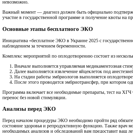
невозможно.
Важный момент — диагноз должен быть официально подтвержде
участие в государственной программе и получение квоты на п
Основные этапы бесплатного ЭКО
Инициатива «бесплатное ЭКО в Украине 2025 с государственн
наблюдением за течением беременности.
Комплекс мероприятий по оплодотворению состоит из нескольк
Вначале выполняется управляемая медикаментозная стим
Далее выполняется извлечение яйцеклеток под анестезией
На стадии работы эмбриологов выполняется оплодотвор
После этого проводится эмбриотрансфер, при котором о
Программа включает все необходимые препараты, тест на ХГЧ
перенос без новой стимуляции.
Анализы перед ЭКО
Перед началом процедуры ЭКО необходимо пройти ряд обязате
состояние здоровья и репродуктивную функцию. Также врач м
необходимых анализов и обследований вам предоставит ваш ле