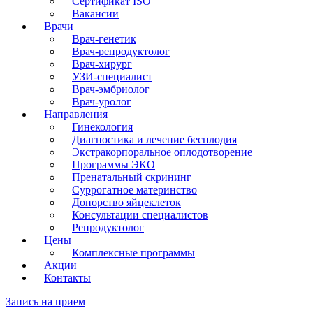
Сертификат ISO
Вакансии
Врачи
Врач-генетик
Врач-репродуктолог
Врач-хирург
УЗИ-специалист
Врач-эмбриолог
Врач-уролог
Направления
Гинекология
Диагностика и лечение бесплодия
Экстракорпоральное оплодотворение
Программы ЭКО
Пренатальный скрининг
Суррогатное материнство
Донорство яйцеклеток
Консультации специалистов
Репродуктолог
Цены
Комплексные программы
Акции
Контакты
Запись на прием