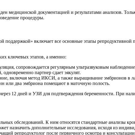
н медицинской документацией и результатами анализов. Тольк
роведение процедуры.
ой поддержкой» включает все основные этапы репродуктивной 
их ключевых этапов, а именно:
уляция, сопровождается регулярным ультразвуковым наблюдение
, одновременно партнер сдает эякулят.
ение, включая метод ИКСИ, а также выращивание эмбрионов в л
дин или два эмбриона помещают в маточную полость.
 через 12 дней и УЗИ для подтверждения беременности. При н
льных обследований. К ним относятся стандартные анализы кро
ожет назначить дополнительные исследования, исходя из индив
чащий репродуктолог после первичного осмотра и консультации