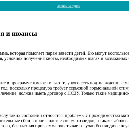
Запись на прием
ия и нюансы
а, которая помогает парам завести детей. Ею могут воспользова
я, условиях получения квоты, необходимых шагах и возможных 
ие в программе имеют только те, у кого есть подтвержденные м
 год, поскольку процедура требует серьезной гормональной сти
 лечение, должна иметь договор с НСЗУ. Только такие медицинс
ислу таких состояний относятся: проблемы с проходимостью мат
тельные сбои в производстве сперматозоидов, а также заболева
 того, бесплатная программа охватывает случаи бесплодия с неу