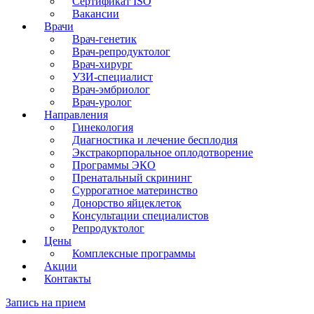
Сертификат ISO
Вакансии
Врачи
Врач-генетик
Врач-репродуктолог
Врач-хирург
УЗИ-специалист
Врач-эмбриолог
Врач-уролог
Направления
Гинекология
Диагностика и лечение бесплодия
Экстракорпоральное оплодотворение
Программы ЭКО
Пренатальный скрининг
Суррогатное материнство
Донорство яйцеклеток
Консультации специалистов
Репродуктолог
Цены
Комплексные программы
Акции
Контакты
Запись на прием