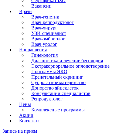
Сертификат ISO
Вакансии
Врачи
Врач-генетик
Врач-репродуктолог
Врач-хирург
УЗИ-специалист
Врач-эмбриолог
Врач-уролог
Направления
Гинекология
Диагностика и лечение бесплодия
Экстракорпоральное оплодотворение
Программы ЭКО
Пренатальный скрининг
Суррогатное материнство
Донорство яйцеклеток
Консультации специалистов
Репродуктолог
Цены
Комплексные программы
Акции
Контакты
Запись на прием