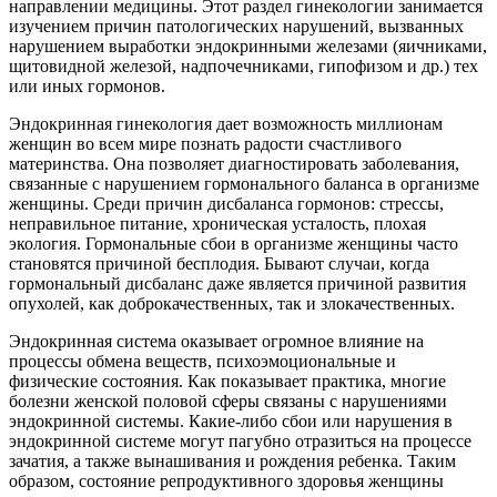
направлении медицины. Этот раздел гинекологии занимается
изучением причин патологических нарушений, вызванных
нарушением выработки эндокринными железами (яичниками,
щитовидной железой, надпочечниками, гипофизом и др.) тех
или иных гормонов.
Эндокринная гинекология дает возможность миллионам
женщин во всем мире познать радости счастливого
материнства. Она позволяет диагностировать заболевания,
связанные с нарушением гормонального баланса в организме
женщины. Среди причин дисбаланса гормонов: стрессы,
неправильное питание, хроническая усталость, плохая
экология. Гормональные сбои в организме женщины часто
становятся причиной бесплодия. Бывают случаи, когда
гормональный дисбаланс даже является причиной развития
опухолей, как доброкачественных, так и злокачественных.
Эндокринная система оказывает огромное влияние на
процессы обмена веществ, психоэмоциональные и
физические состояния. Как показывает практика, многие
болезни женской половой сферы связаны с нарушениями
эндокринной системы. Какие-либо сбои или нарушения в
эндокринной системе могут пагубно отразиться на процессе
зачатия, а также вынашивания и рождения ребенка. Таким
образом, состояние репродуктивного здоровья женщины