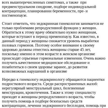
всех вышеперечисленных симптомах, а также при
предменструальном синдроме, подборе индивидуальной
контрацепции, планировании беременности, пре- и
постменопаузе.
Стоит отметить, что эндокринная гинекология занимается не
только проблемами репродуктивной функции у женщин.
Обратиться к этому врачу обязательно нужно женщинам,
которые вступают в период пременопаузу. Как известно, в
данный период у женщины снижается уровень выработки
половых гормонов. Поэтому особое внимание к своему
здоровью должны отнестись женщины старше 45 лет,
поскольку именно в этом возрасте в женском организме
происходят серьезные гормональные изменения. Очень важно
получить качественное медицинское обследование и
позаботиться о своем здоровье заранее, до развития
всевозможных нарушений в организме
Нередко к гинекологу-эндокринологу обращаются пациентки
подросткового возраста. Среди распространенных жалоб:
нерегулярный менструальный цикл, болезненные
менструации, кровотечения. Также к этому специалисту
приходят и женщины репродуктивного возраста, чтобы
получить помощь в подборе безопасных средств
контрацепции, лечении эндокринного бесплодия, помощь при