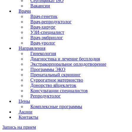
Сертификат ISO
Вакансии
Врачи
Врач-генетик
Врач-репродуктолог
Врач-хирург
УЗИ-специалист
Врач-эмбриолог
Врач-уролог
Направления
Гинекология
Диагностика и лечение бесплодия
Экстракорпоральное оплодотворение
Программы ЭКО
Пренатальный скрининг
Суррогатное материнство
Донорство яйцеклеток
Консультации специалистов
Репродуктолог
Цены
Комплексные программы
Акции
Контакты
Запись на прием