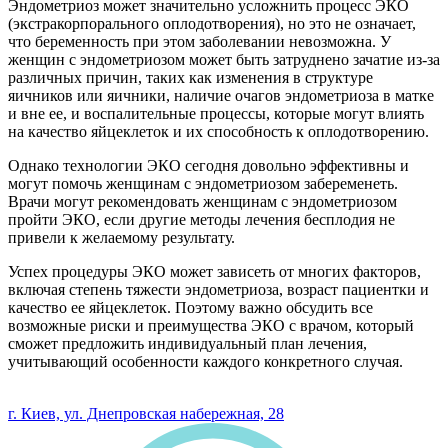
Эндометриоз может значительно усложнить процесс ЭКО
(экстракорпорального оплодотворения), но это не означает,
что беременность при этом заболевании невозможна. У
женщин с эндометриозом может быть затруднено зачатие из-за
различных причин, таких как изменения в структуре
яичников или яичники, наличие очагов эндометриоза в матке
и вне ее, и воспалительные процессы, которые могут влиять
на качество яйцеклеток и их способность к оплодотворению.
Однако технологии ЭКО сегодня довольно эффективны и
могут помочь женщинам с эндометриозом забеременеть.
Врачи могут рекомендовать женщинам с эндометриозом
пройти ЭКО, если другие методы лечения бесплодия не
привели к желаемому результату.
Успех процедуры ЭКО может зависеть от многих факторов,
включая степень тяжести эндометриоза, возраст пациентки и
качество ее яйцеклеток. Поэтому важно обсудить все
возможные риски и преимущества ЭКО с врачом, который
сможет предложить индивидуальный план лечения,
учитывающий особенности каждого конкретного случая.
0 800 33 05 85
г. Киев, ул. Днепровская набережная, 28