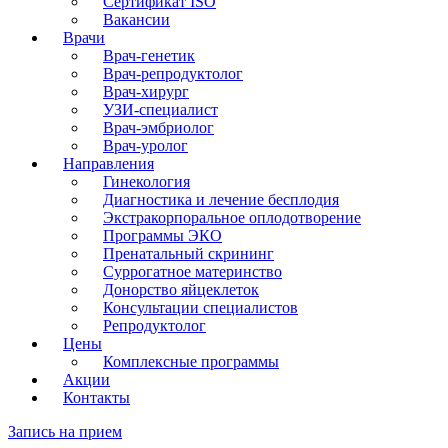
Сертификат ISO
Вакансии
Врачи
Врач-генетик
Врач-репродуктолог
Врач-хирург
УЗИ-специалист
Врач-эмбриолог
Врач-уролог
Направления
Гинекология
Диагностика и лечение бесплодия
Экстракорпоральное оплодотворение
Программы ЭКО
Пренатальный скрининг
Суррогатное материнство
Донорство яйцеклеток
Консультации специалистов
Репродуктолог
Цены
Комплексные программы
Акции
Контакты
Запись на прием