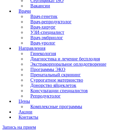
Сертификат ISO
Вакансии
Врачи
Врач-генетик
Врач-репродуктолог
Врач-хирург
УЗИ-специалист
Врач-эмбриолог
Врач-уролог
Направления
Гинекология
Диагностика и лечение бесплодия
Экстракорпоральное оплодотворение
Программы ЭКО
Пренатальный скрининг
Суррогатное материнство
Донорство яйцеклеток
Консультации специалистов
Репродуктолог
Цены
Комплексные программы
Акции
Контакты
Запись на прием