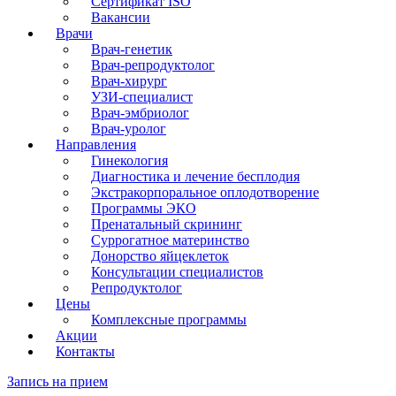
Сертификат ISO
Вакансии
Врачи
Врач-генетик
Врач-репродуктолог
Врач-хирург
УЗИ-специалист
Врач-эмбриолог
Врач-уролог
Направления
Гинекология
Диагностика и лечение бесплодия
Экстракорпоральное оплодотворение
Программы ЭКО
Пренатальный скрининг
Суррогатное материнство
Донорство яйцеклеток
Консультации специалистов
Репродуктолог
Цены
Комплексные программы
Акции
Контакты
Запись на прием