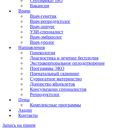
Сертификат ISO
Вакансии
Врачи
Врач-генетик
Врач-репродуктолог
Врач-хирург
УЗИ-специалист
Врач-эмбриолог
Врач-уролог
Направления
Гинекология
Диагностика и лечение бесплодия
Экстракорпоральное оплодотворение
Программы ЭКО
Пренатальный скрининг
Суррогатное материнство
Донорство яйцеклеток
Консультации специалистов
Репродуктолог
Цены
Комплексные программы
Акции
Контакты
Запись на прием