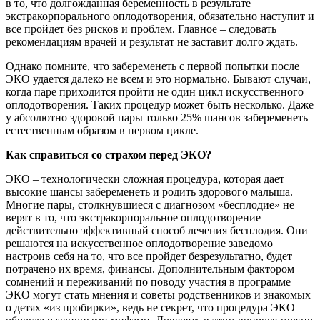
в то, что долгожданная беременность в результате
экстракорпорального оплодотворения, обязательно наступит и
все пройдет без рисков и проблем. Главное – следовать
рекомендациям врачей и результат не заставит долго ждать.
Однако помните, что забеременеть с первой попытки после
ЭКО удается далеко не всем и это нормально. Бывают случаи,
когда паре приходится пройти не один цикл искусственного
оплодотворения. Таких процедур может быть несколько. Даже
у абсолютно здоровой пары только 25% шансов забеременеть
естественным образом в первом цикле.
Как справиться со страхом перед ЭКО?
ЭКО – технологически сложная процедура, которая дает
высокие шансы забеременеть и родить здорового малыша.
Многие пары, столкнувшиеся с диагнозом «бесплодие» не
верят в то, что экстракорпоральное оплодотворение
действительно эффективный способ лечения бесплодия. Они
решаются на искусственное оплодотворение заведомо
настроив себя на то, что все пройдет безрезультатно, будет
потрачено их время, финансы. Дополнительным фактором
сомнений и переживаний по поводу участия в программе
ЭКО могут стать мнения и советы родственников и знакомых
о детях «из пробирки», ведь не секрет, что процедура ЭКО