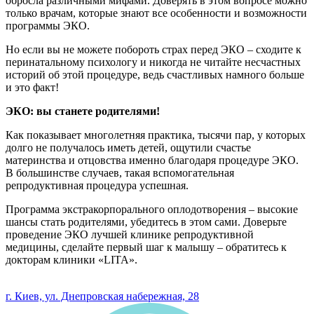
обросла различными мифами. Доверять в этом вопросе можно
только врачам, которые знают все особенности и возможности
программы ЭКО.
Но если вы не можете побороть страх перед ЭКО – сходите к
перинатальному психологу и никогда не читайте несчастных
историй об этой процедуре, ведь счастливых намного больше
и это факт!
ЭКО: вы станете родителями!
Как показывает многолетняя практика, тысячи пар, у которых
долго не получалось иметь детей, ощутили счастье
материнства и отцовства именно благодаря процедуре ЭКО.
В большинстве случаев, такая вспомогательная
репродуктивная процедура успешная.
Программа экстракорпорального оплодотворения – высокие
шансы стать родителями, убедитесь в этом сами. Доверьте
проведение ЭКО лучшей клинике репродуктивной
медицины, сделайте первый шаг к малышу – обратитесь к
докторам клиники «LITA».
0 800 33 05 85
г. Киев, ул. Днепровская набережная, 28