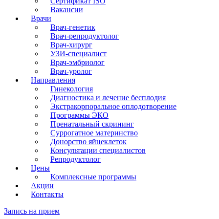
Сертификат ISO
Вакансии
Врачи
Врач-генетик
Врач-репродуктолог
Врач-хирург
УЗИ-специалист
Врач-эмбриолог
Врач-уролог
Направления
Гинекология
Диагностика и лечение бесплодия
Экстракорпоральное оплодотворение
Программы ЭКО
Пренатальный скрининг
Суррогатное материнство
Донорство яйцеклеток
Консультации специалистов
Репродуктолог
Цены
Комплексные программы
Акции
Контакты
Запись на прием