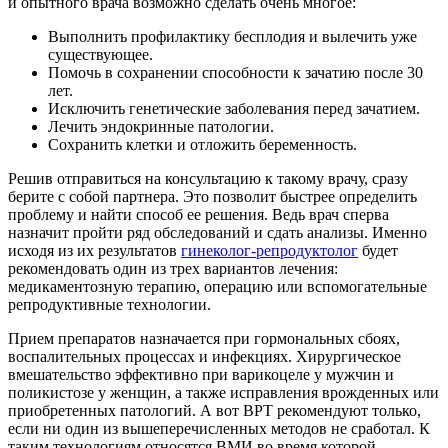
и опытного врача возможно сделать очень многое:
Выполнить профилактику бесплодия и вылечить уже
существующее.
Помочь в сохранении способности к зачатию после 30
лет.
Исключить генетические заболевания перед зачатием.
Лечить эндокринные патологии.
Сохранить клетки и отложить беременность.
Решив отправиться на консультацию к такому врачу, сразу
берите с собой партнера. Это позволит быстрее определить
проблему и найти способ ее решения. Ведь врач сперва
назначит пройти ряд обследований и сдать анализы. Именно
исходя из их результатов
гинеколог-репродуктолог
будет
рекомендовать один из трех вариантов лечения:
медикаментозную терапию, операцию или вспомогательные
репродуктивные технологии.
Прием препаратов назначается при гормональных сбоях,
воспалительных процессах и инфекциях. Хирургическое
вмешательство эффективно при варикоцеле у мужчин и
поликистозе у женщин, а также исправления врожденных или
приобретенных патологий. А вот ВРТ рекомендуют только,
если ни один из вышеперечисленных методов не сработал. К
таким технологиям относятся ВМИ во время которой