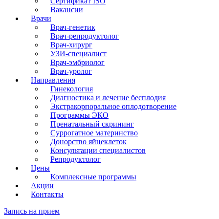
Сертификат ISO
Вакансии
Врачи
Врач-генетик
Врач-репродуктолог
Врач-хирург
УЗИ-специалист
Врач-эмбриолог
Врач-уролог
Направления
Гинекология
Диагностика и лечение бесплодия
Экстракорпоральное оплодотворение
Программы ЭКО
Пренатальный скрининг
Суррогатное материнство
Донорство яйцеклеток
Консультации специалистов
Репродуктолог
Цены
Комплексные программы
Акции
Контакты
Запись на прием