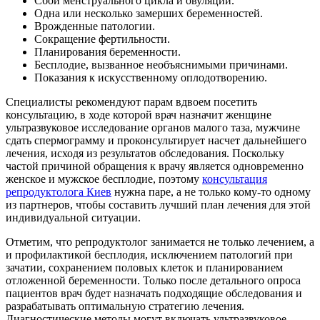
Сбои менструального цикла и овуляции.
Одна или несколько замерших беременностей.
Врожденные патологии.
Сокращение фертильности.
Планирования беременности.
Бесплодие, вызванное необъяснимыми причинами.
Показания к искусственному оплодотворению.
Специалисты рекомендуют парам вдвоем посетить
консультацию, в ходе которой врач назначит женщине
ультразвуковое исследование органов малого таза, мужчине
сдать спермограмму и проконсультирует насчет дальнейшего
лечения, исходя из результатов обследования. Поскольку
частой причиной обращения к врачу является одновременно
женское и мужское бесплодие, поэтому
консультация
репродуктолога Киев
нужна паре, а не только кому-то одному
из партнеров, чтобы составить лучший план лечения для этой
индивидуальной ситуации.
Отметим, что репродуктолог занимается не только лечением, а
и профилактикой бесплодия, исключением патологий при
зачатии, сохранением половых клеток и планированием
отложенной беременности. Только после детального опроса
пациентов врач будет назначать подходящие обследования и
разрабатывать оптимальную стратегию лечения.
Диагностические методы могут включать ультразвуковое