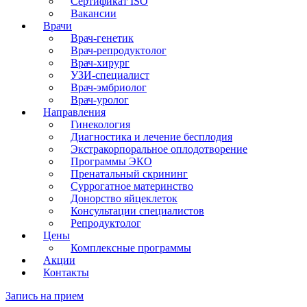
Сертификат ISO
Вакансии
Врачи
Врач-генетик
Врач-репродуктолог
Врач-хирург
УЗИ-специалист
Врач-эмбриолог
Врач-уролог
Направления
Гинекология
Диагностика и лечение бесплодия
Экстракорпоральное оплодотворение
Программы ЭКО
Пренатальный скрининг
Суррогатное материнство
Донорство яйцеклеток
Консультации специалистов
Репродуктолог
Цены
Комплексные программы
Акции
Контакты
Запись на прием