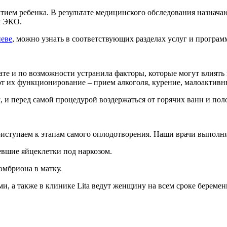
тием ребенка. В результате медицинского обследования назнача
к ЭКО.
еве
, можно узнать в соответствующих разделах услуг и програм
ате и по возможности устранила факторы, которые могут влиять
т их функционирование – прием алкоголя, курение, малоактивн
, и перед самой процедурой воздержаться от горячих ванн и по
иступаем к этапам самого оплодотворения. Наши врачи выполняю
евшие яйцеклетки под наркозом.
эмбриона в матку.
и, а также в клинике Lita ведут женщину на всем сроке берем