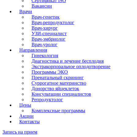
Сертификат ISO
Вакансии
Врачи
Врач-генетик
Врач-репродуктолог
Врач-хирург
УЗИ-специалист
Врач-эмбриолог
Врач-уролог
Направления
Гинекология
Диагностика и лечение бесплодия
Экстракорпоральное оплодотворение
Программы ЭКО
Пренатальный скрининг
Суррогатное материнство
Донорство яйцеклеток
Консультации специалистов
Репродуктолог
Цены
Комплексные программы
Акции
Контакты
Запись на прием