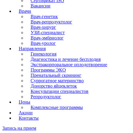
Сертификат ISO
Вакансии
Врачи
Врач-генетик
Врач-репродуктолог
Врач-хирург
УЗИ-специалист
Врач-эмбриолог
Врач-уролог
Направления
Гинекология
Диагностика и лечение бесплодия
Экстракорпоральное оплодотворение
Программы ЭКО
Пренатальный скрининг
Суррогатное материнство
Донорство яйцеклеток
Консультации специалистов
Репродуктолог
Цены
Комплексные программы
Акции
Контакты
Запись на прием