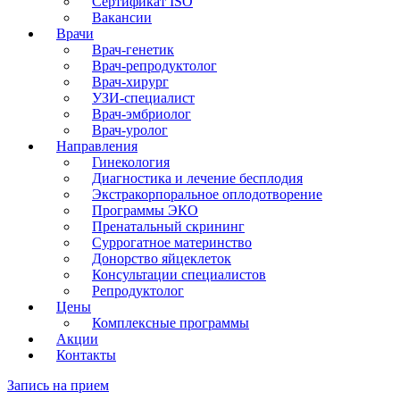
Сертификат ISO
Вакансии
Врачи
Врач-генетик
Врач-репродуктолог
Врач-хирург
УЗИ-специалист
Врач-эмбриолог
Врач-уролог
Направления
Гинекология
Диагностика и лечение бесплодия
Экстракорпоральное оплодотворение
Программы ЭКО
Пренатальный скрининг
Суррогатное материнство
Донорство яйцеклеток
Консультации специалистов
Репродуктолог
Цены
Комплексные программы
Акции
Контакты
Запись на прием