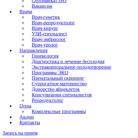
Сертификат ISO
Вакансии
Врачи
Врач-генетик
Врач-репродуктолог
Врач-хирург
УЗИ-специалист
Врач-эмбриолог
Врач-уролог
Направления
Гинекология
Диагностика и лечение бесплодия
Экстракорпоральное оплодотворение
Программы ЭКО
Пренатальный скрининг
Суррогатное материнство
Донорство яйцеклеток
Консультации специалистов
Репродуктолог
Цены
Комплексные программы
Акции
Контакты
Запись на прием