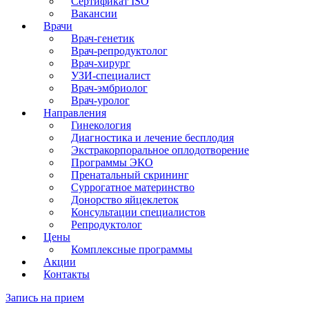
Сертификат ISO
Вакансии
Врачи
Врач-генетик
Врач-репродуктолог
Врач-хирург
УЗИ-специалист
Врач-эмбриолог
Врач-уролог
Направления
Гинекология
Диагностика и лечение бесплодия
Экстракорпоральное оплодотворение
Программы ЭКО
Пренатальный скрининг
Суррогатное материнство
Донорство яйцеклеток
Консультации специалистов
Репродуктолог
Цены
Комплексные программы
Акции
Контакты
Запись на прием