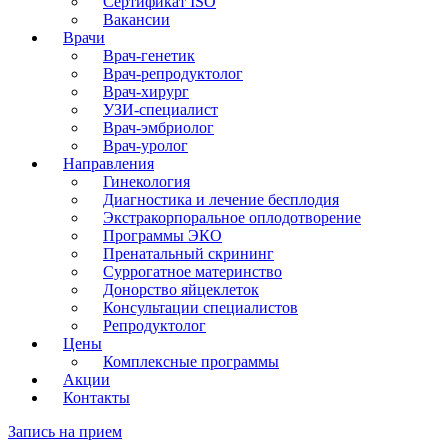
Сертификат ISO
Вакансии
Врачи
Врач-генетик
Врач-репродуктолог
Врач-хирург
УЗИ-специалист
Врач-эмбриолог
Врач-уролог
Направления
Гинекология
Диагностика и лечение бесплодия
Экстракорпоральное оплодотворение
Программы ЭКО
Пренатальный скрининг
Суррогатное материнство
Донорство яйцеклеток
Консультации специалистов
Репродуктолог
Цены
Комплексные программы
Акции
Контакты
Запись на прием