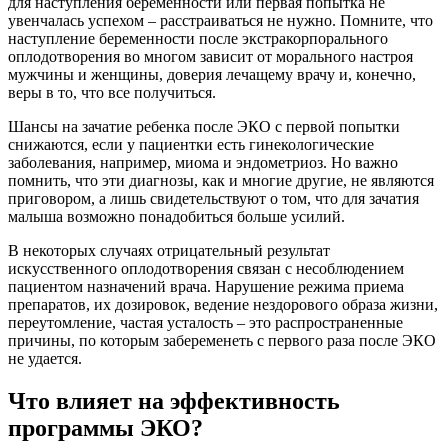
для наступления беременности или первая попытка не
увенчалась успехом – расстраиваться не нужно. Помните, что
наступление беременности после экстракорпорального
оплодотворения во многом зависит от морального настроя
мужчины и женщины, доверия лечащему врачу и, конечно,
веры в то, что все получиться.
Шансы на зачатие ребенка после ЭКО с первой попытки
снижаются, если у пациентки есть гинекологические
заболевания, например, миома и эндометриоз. Но важно
помнить, что эти диагнозы, как и многие другие, не являются
приговором, а лишь свидетельствуют о том, что для зачатия
малыша возможно понадобиться больше усилий.
В некоторых случаях отрицательный результат
искусственного оплодотворения связан с несоблюдением
пациентом назначений врача. Нарушение режима приема
препаратов, их дозировок, ведение нездорового образа жизни,
переутомление, частая усталость – это распространенные
причины, по которым забеременеть с первого раза после ЭКО
не удается.
Что влияет на эффективность
программы ЭКО?