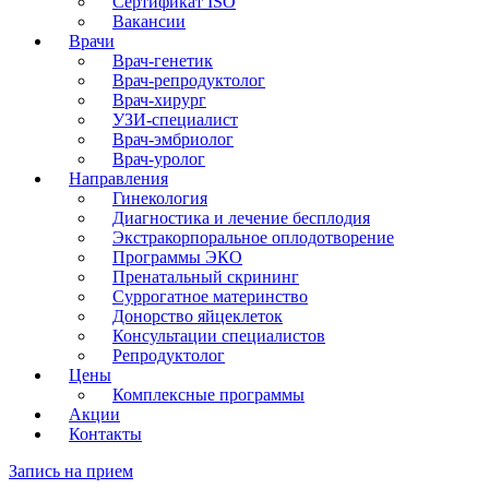
Сертификат ISO
Вакансии
Врачи
Врач-генетик
Врач-репродуктолог
Врач-хирург
УЗИ-специалист
Врач-эмбриолог
Врач-уролог
Направления
Гинекология
Диагностика и лечение бесплодия
Экстракорпоральное оплодотворение
Программы ЭКО
Пренатальный скрининг
Суррогатное материнство
Донорство яйцеклеток
Консультации специалистов
Репродуктолог
Цены
Комплексные программы
Акции
Контакты
Запись на прием