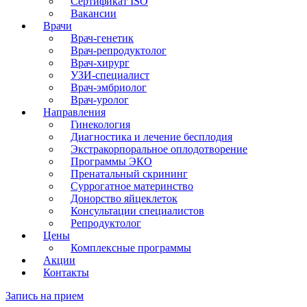
Сертификат ISO
Вакансии
Врачи
Врач-генетик
Врач-репродуктолог
Врач-хирург
УЗИ-специалист
Врач-эмбриолог
Врач-уролог
Направления
Гинекология
Диагностика и лечение бесплодия
Экстракорпоральное оплодотворение
Программы ЭКО
Пренатальный скрининг
Суррогатное материнство
Донорство яйцеклеток
Консультации специалистов
Репродуктолог
Цены
Комплексные программы
Акции
Контакты
Запись на прием